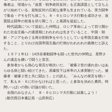
働者は、現場から『改憲・戦争絶対反対』を正面課題として立ち上
がり始めている。規制反対の広範な連帯も生まれている。実力闘争
で集会・デモを打ち抜こう。８・６ヒロシマ大行動を成功させ、改
憲阻止闘争の前進を切り開こう」と基調を提起した。
時代認識について提起した仲間は、ロシア革命によって切り開か
れた社会主義への過渡期にわれわれは生きていること、中国・朝
鮮・アジアをめぐる再分割戦争をやろうとしている帝国主義を打倒
すること、とりわけ自国帝国主義の打倒がわれわれの責務だと訴え
た。
１９７１年11・14渋谷暴動闘争を闘った世代の仲間は、星野さ
んの遺志を継いで闘うと宣言。
参加者からも熱心な発言が相次いだ。「被爆２世の連れ合いはあ
らゆる病と闘い続けてきた。原爆投下は米帝の人体実験だった。被
爆者・被爆２世と共に闘おう」との訴え。「みんなの発言を聴い
て、私も８・６に行かなければと思った」と参加を決めた農民。時
間いっぱいの熱い討論が続いた。
全国のみなさん！ ８・６ヒロシマ大行動に結集しよう！
（動労西日本書記長・山田和広）