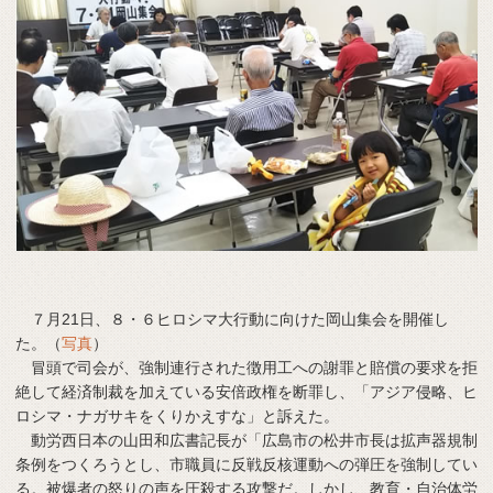
７月21日、８・６ヒロシマ大行動に向けた岡山集会を開催し
た。（
写真
）
冒頭で司会が、強制連行された徴用工への謝罪と賠償の要求を拒
絶して経済制裁を加えている安倍政権を断罪し、「アジア侵略、ヒ
ロシマ・ナガサキをくりかえすな」と訴えた。
動労西日本の山田和広書記長が「広島市の松井市長は拡声器規制
条例をつくろうとし、市職員に反戦反核運動への弾圧を強制してい
る。被爆者の怒りの声を圧殺する攻撃だ。しかし、教育・自治体労