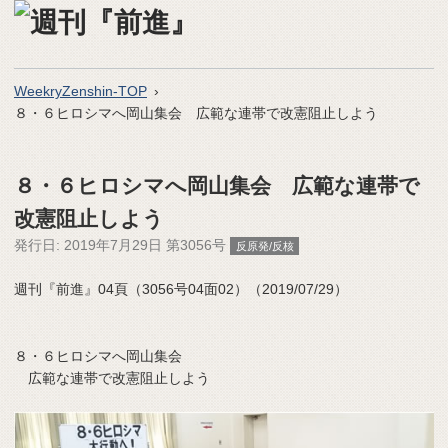
WeekryZenshin-TOP
８・６ヒロシマへ岡山集会 広範な連帯で改憲阻止しよう
８・６ヒロシマへ岡山集会 広範な連帯で
改憲阻止しよう
発行日:
2019年7月29日 第3056号
反原発/反核
週刊『前進』04頁（3056号04面02）（2019/07/29）
８・６ヒロシマへ岡山集会
広範な連帯で改憲阻止しよう