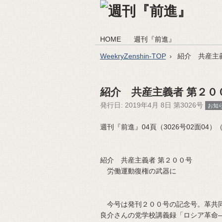
HOME
週刊『前進』
WeekryZenshin-TOP
紹介 共産主
紹介 共産主義者 第２０
発行日:
2019年4月 8日 第3026号
お知
週刊『前進』04頁（3026号02面04）（20
紹介 共産主義者 第２００号
労働運動復権の武器に
今号は発刊２００号の記念号。革共同
良介さんの党学校講義録「ロシア革命