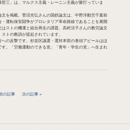
破哲三」は、マルクス主義・レーニン主義が脈打っていま
文を掲載。菅沼光弘さんの国鉄論文は、中野洋動労千葉前
合・運転保安闘争がプロレタリア革命路線であることを展開
文はストの機運と組合再生の課題、高村涼子さんの教労論文
）ストの教訓が提起されています。
への反撃です。杉並区議選・選対本部の巻頭アピールはほ
です。「労働運動のできる党」「青年・学生の党」へ生まれ
前の記事
次の記事