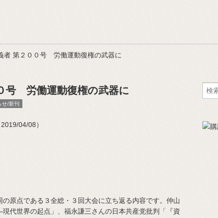
義者 第２００号 労働運動復権の武器に
０号 労働運動復権の武器に
らせ/新刊
19/04/08）
の原点である３全総・３回大会に立ち返る内容です。仲山
―現代世界の起点」、福永謙三さんの日本共産党批判「『資