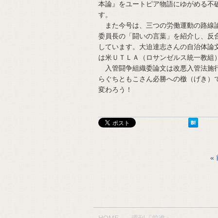
本論』をユートピア物語にゆがめる不
す。
また今号は、三つの労働運動の路線論
委員長の「闘いの言葉」を紹介し、反
しています。大迫達志さんの自治体論
は米ＵＴＬＡ（ロサンゼルス統一教組
入管闘争組織委論文は改悪入管法施行
らぐちともこさん必勝への檄（げき）
変わろう！
HOME
週刊『前進』