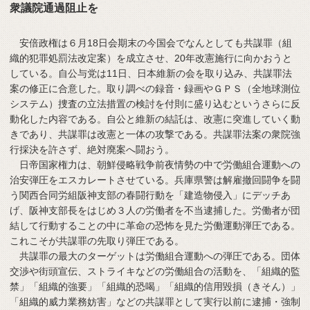
衆議院通過阻止を
安倍政権は６月18日会期末の今国会でなんとしても共謀罪（組
織的犯罪処罰法改定案）を成立させ、20年改憲施行に向かおうと
している。自公与党は11日、日本維新の会を取り込み、共謀罪法
案の修正に合意した。取り調べの録音・録画やＧＰＳ（全地球測位
システム）捜査の立法措置の検討を付則に盛り込むというさらに反
動化した内容である。自公と維新の結託は、改憲に突進していく動
きであり、共謀罪は改憲と一体の攻撃である。共謀罪法案の衆院強
行採決を許さず、絶対廃案へ闘おう。
日帝国家権力は、朝鮮侵略戦争前夜情勢の中で労働組合運動への
治安弾圧をエスカレートさせている。兵庫県警は解雇撤回闘争を闘
う関西合同労組阪神支部の春闘行動を「建造物侵入」にデッチあ
げ、阪神支部長をはじめ３人の労働者を不当逮捕した。労働者が団
結して行動することの中に革命の恐怖を見た労働運動弾圧である。
これこそが共謀罪の先取り弾圧である。
共謀罪の最大のターゲットは労働組合運動への弾圧である。団体
交渉や街頭宣伝、ストライキなどの労働組合の活動を、「組織的監
禁」「組織的強要」「組織的恐喝」「組織的信用毀損（きそん）」
「組織的威力業務妨害」などの共謀罪として実行以前に逮捕・強制