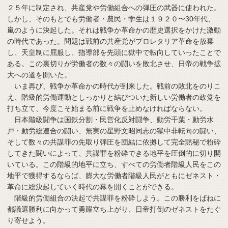
２５年に制定され、共産党や労働組合への弾圧の武器に使われた。
しかし、そのもとでも労働者・農民・学生は１９２０〜30年代、
嵐のように決起した。それは戦争か革命かの歴史選択をかけた激動
の時代であった。問題は戦前の共産党がプロレタリア革命を放棄
し、天皇制に屈服し、指導部を先頭に獄中で転向していったことで
ある。この裏切りが労働者の数々の闘いを敗北させ、日帝の戦争拡
大への道を開いた。
いま再び、戦争か革命かの時代が到来した。戦前の敗北をのりこ
え、階級的労働運動としっかりと結びついた新しい労働者の政党を
打ち立て、今度こそ始まる前に戦争を止めなければならない。
日本階級闘争は国鉄分割・民営化反対闘争、動労千葉・動労水
戸・動労総連合の闘い、無実の星野文昭同志の獄中非転向の闘い、
そして数々の共謀罪の先取り弾圧を団結に依拠して完全黙秘で粉砕
してきた闘いによって、共謀罪を粉砕できる地平を圧倒的に切り開
いている。この階級的地平に立ち、すべての労働者階級人民をこの
地平で獲得するならば、膨大な労働者階級人民がともにゼネスト・
革命に総決起していく時代の幕を開くことができる。
階級的労働組合の決起で共謀罪を粉砕しよう。この勝利をばねに
都議選勝利に向かって勇躍立ち上がり、日帝打倒のゼネストをたぐ
り寄せよう。