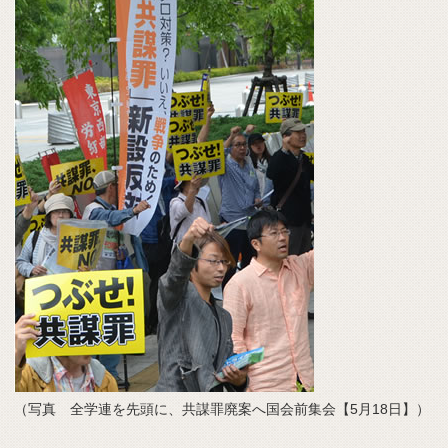
（写真 全学連を先頭に、共謀罪廃案へ国会前集会【5月18日】）