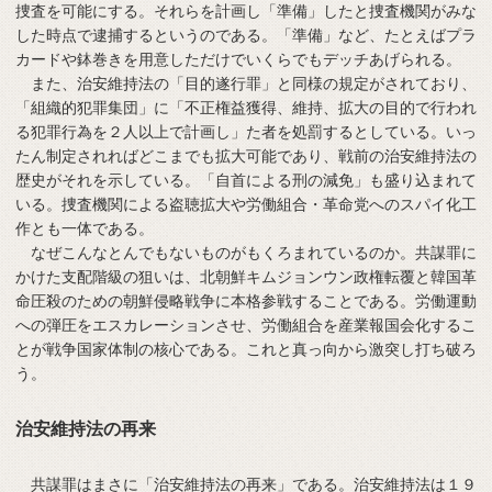
捜査を可能にする。それらを計画し「準備」したと捜査機関がみな
した時点で逮捕するというのである。「準備」など、たとえばプラ
カードや鉢巻きを用意しただけでいくらでもデッチあげられる。
また、治安維持法の「目的遂行罪」と同様の規定がされており、
「組織的犯罪集団」に「不正権益獲得、維持、拡大の目的で行われ
る犯罪行為を２人以上で計画し」た者を処罰するとしている。いっ
たん制定されればどこまでも拡大可能であり、戦前の治安維持法の
歴史がそれを示している。「自首による刑の減免」も盛り込まれて
いる。捜査機関による盗聴拡大や労働組合・革命党へのスパイ化工
作とも一体である。
なぜこんなとんでもないものがもくろまれているのか。共謀罪に
かけた支配階級の狙いは、北朝鮮キムジョンウン政権転覆と韓国革
命圧殺のための朝鮮侵略戦争に本格参戦することである。労働運動
への弾圧をエスカレーションさせ、労働組合を産業報国会化するこ
とが戦争国家体制の核心である。これと真っ向から激突し打ち破ろ
う。
治安維持法の再来
共謀罪はまさに「治安維持法の再来」である。治安維持法は１９