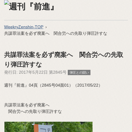
WeekryZenshin-TOP
共謀罪法案を必ず廃案へ 関合労への先取り弾圧許すな
共謀罪法案を必ず廃案へ 関合労への先取
り弾圧許すな
発行日:
2017年5月22日 第2845号
弾圧との闘い
週刊『前進』04頁（2845号04面01）（2017/05/22）
共謀罪法案を必ず廃案へ
関合労への先取り弾圧許すな