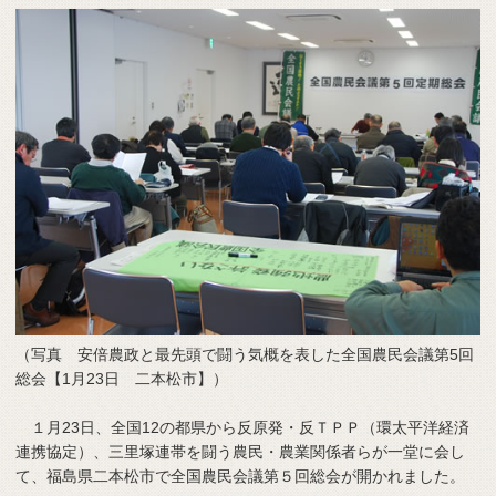
（写真 安倍農政と最先頭で闘う気概を表した全国農民会議第5回
総会【1月23日 二本松市】）
１月23日、全国12の都県から反原発・反ＴＰＰ（環太平洋経済
連携協定）、三里塚連帯を闘う農民・農業関係者らが一堂に会し
て、福島県二本松市で全国農民会議第５回総会が開かれました。