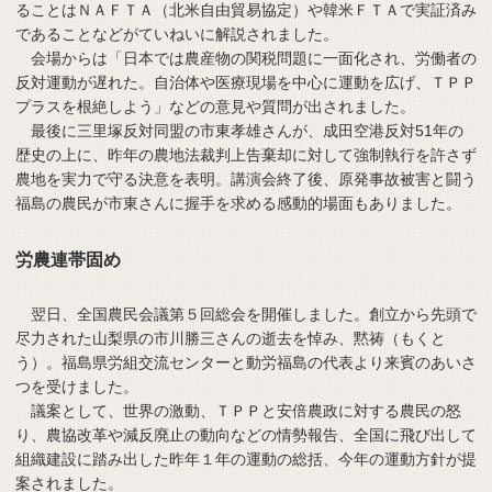
ることはＮＡＦＴＡ（北米自由貿易協定）や韓米ＦＴＡで実証済み
であることなどがていねいに解説されました。
会場からは「日本では農産物の関税問題に一面化され、労働者の
反対運動が遅れた。自治体や医療現場を中心に運動を広げ、ＴＰＰ
プラスを根絶しよう」などの意見や質問が出されました。
最後に三里塚反対同盟の市東孝雄さんが、成田空港反対51年の
歴史の上に、昨年の農地法裁判上告棄却に対して強制執行を許さず
農地を実力で守る決意を表明。講演会終了後、原発事故被害と闘う
福島の農民が市東さんに握手を求める感動的場面もありました。
労農連帯固め
翌日、全国農民会議第５回総会を開催しました。創立から先頭で
尽力された山梨県の市川勝三さんの逝去を悼み、黙祷（もくと
う）。福島県労組交流センターと動労福島の代表より来賓のあいさ
つを受けました。
議案として、世界の激動、ＴＰＰと安倍農政に対する農民の怒
り、農協改革や減反廃止の動向などの情勢報告、全国に飛び出して
組織建設に踏み出した昨年１年の運動の総括、今年の運動方針が提
案されました。