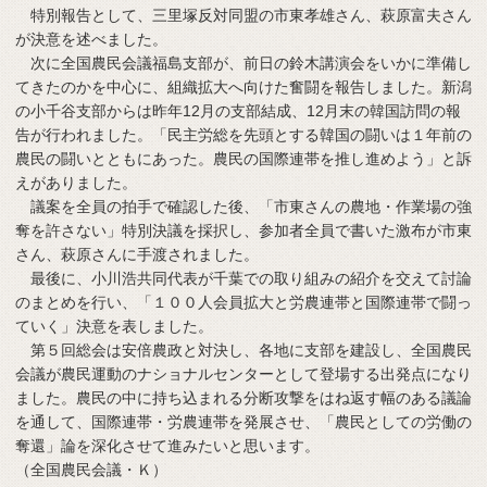
特別報告として、三里塚反対同盟の市東孝雄さん、萩原富夫さん
が決意を述べました。
次に全国農民会議福島支部が、前日の鈴木講演会をいかに準備し
てきたのかを中心に、組織拡大へ向けた奮闘を報告しました。新潟
の小千谷支部からは昨年12月の支部結成、12月末の韓国訪問の報
告が行われました。「民主労総を先頭とする韓国の闘いは１年前の
農民の闘いとともにあった。農民の国際連帯を推し進めよう」と訴
えがありました。
議案を全員の拍手で確認した後、「市東さんの農地・作業場の強
奪を許さない」特別決議を採択し、参加者全員で書いた激布が市東
さん、萩原さんに手渡されました。
最後に、小川浩共同代表が千葉での取り組みの紹介を交えて討論
のまとめを行い、「１００人会員拡大と労農連帯と国際連帯で闘っ
ていく」決意を表しました。
第５回総会は安倍農政と対決し、各地に支部を建設し、全国農民
会議が農民運動のナショナルセンターとして登場する出発点になり
ました。農民の中に持ち込まれる分断攻撃をはね返す幅のある議論
を通して、国際連帯・労農連帯を発展させ、「農民としての労働の
奪還」論を深化させて進みたいと思います。
（全国農民会議・Ｋ）