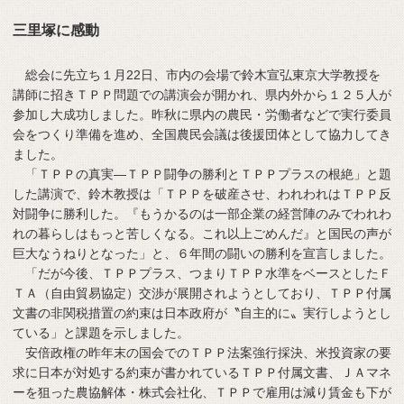
三里塚に感動
総会に先立ち１月22日、市内の会場で鈴木宣弘東京大学教授を
講師に招きＴＰＰ問題での講演会が開かれ、県内外から１２５人が
参加し大成功しました。昨秋に県内の農民・労働者などで実行委員
会をつくり準備を進め、全国農民会議は後援団体として協力してき
ました。
「ＴＰＰの真実―ＴＰＰ闘争の勝利とＴＰＰプラスの根絶」と題
した講演で、鈴木教授は「ＴＰＰを破産させ、われわれはＴＰＰ反
対闘争に勝利した。『もうかるのは一部企業の経営陣のみでわれわ
れの暮らしはもっと苦しくなる。これ以上ごめんだ』と国民の声が
巨大なうねりとなった」と、６年間の闘いの勝利を宣言しました。
「だが今後、ＴＰＰプラス、つまりＴＰＰ水準をベースとしたＦ
ＴＡ（自由貿易協定）交渉が展開されようとしており、ＴＰＰ付属
文書の非関税措置の約束は日本政府が〝自主的に〟実行しようとし
ている」と課題を示しました。
安倍政権の昨年末の国会でのＴＰＰ法案強行採決、米投資家の要
求に日本が対処する約束が書かれているＴＰＰ付属文書、ＪＡマネ
ーを狙った農協解体・株式会社化、ＴＰＰで雇用は減り賃金も下が