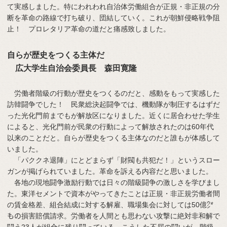
て実感しました。特にわれわれ自治体労働組合が正規・非正規の分
断を革命の路線で打ち破り、団結していく。これが朝鮮侵略戦争阻
止！ プロレタリア革命の道だと痛感致しました。
自らが歴史をつくる主体だ
広大学生自治会委員長 森田寛隆
労働者階級の行動が歴史をつくるのだと、感動をもって実感した
訪韓闘争でした！ 民衆総決起闘争では、機動隊が制圧するはずだ
った光化門前までもが解放区になりました。近くに居合わせた学生
によると、光化門前が民衆の行動によって解放されたのは60年代
以来のことだと。自らが歴史をつくる主体なのだと誰もが体感して
いました。
「パククネ退陣」にとどまらず「財閥も共犯だ！」というスロー
ガンが掲げられていました。革命を訴える内容だと思いました。
各地の現地闘争激励行動では日々の階級闘争の激しさを学びまし
た。東洋セメントで資本がやってきたことは正規・非正規労働者間
の賃金格差、組合結成に対する解雇、職場集会に対しては50億㌆
もの損害賠償請求。労働者を人間とも思わない攻撃に絶対非和解で