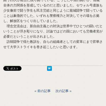
闘う23人が組合に残り闘っている。こうした不屈の闘いが、階級
全体の力関係を形成しているのだと思いました。セウォル号遺族も
少女像前で闘う学生も民主労総と同じように籠城闘争で闘っている
ことは象徴的でした。いずれも警察権力と対決してその場を占拠
し、解放区をつくり出していました。
理念交流会は、新自由主義との対決は世界中でひとつの闘いだと
いうことが浮き彫りになり、討論ではどの国においても労働者党が
必要だということが出されました。
訪韓闘争で得た教訓を、自らの組織者としての変革にまで昇華さ
せて大学ストライキを巻き起こしたいと思います。
前の記事
次の記事