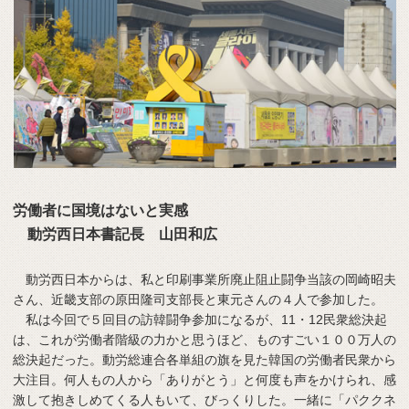
労働者に国境はないと実感
動労西日本書記長 山田和広
動労西日本からは、私と印刷事業所廃止阻止闘争当該の岡崎昭夫
さん、近畿支部の原田隆司支部長と東元さんの４人で参加した。
私は今回で５回目の訪韓闘争参加になるが、11・12民衆総決起
は、これが労働者階級の力かと思うほど、ものすごい１００万人の
総決起だった。動労総連合各単組の旗を見た韓国の労働者民衆から
大注目。何人もの人から「ありがとう」と何度も声をかけられ、感
激して抱きしめてくる人もいて、びっくりした。一緒に「パククネ