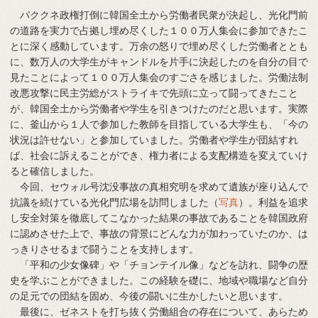
パククネ政権打倒に韓国全土から労働者民衆が決起し、光化門前
の道路を実力で占拠し埋め尽くした１００万人集会に参加できたこ
とに深く感動しています。万余の怒りで埋め尽くした労働者ととも
に、数万人の大学生がキャンドルを片手に決起したのを自分の目で
見たことによって１００万人集会のすごさを感じました。労働法制
改悪攻撃に民主労総がストライキで先頭に立って闘ってきたこと
が、韓国全土から労働者や学生を引きつけたのだと思います。実際
に、釜山から１人で参加した教師を目指している大学生も、「今の
状況は許せない」と参加していました。労働者や学生が団結すれ
ば、社会に訴えることができ、権力者による支配構造を変えていけ
ると確信しました。
今回、セウォル号沈没事故の真相究明を求めて遺族が座り込んで
抗議を続けている光化門広場を訪問しました（
写真
）。利益を追求
し安全対策を徹底してこなかった結果の事故であることを韓国政府
に認めさせた上で、事故の背景にどんな力が加わっていたのか、は
っきりさせるまで闘うことを支持します。
「平和の少女像碑」や「チョンテイル像」などを訪れ、闘争の歴
史を学ぶことができました。この経験を礎に、地域や職場など自分
の足元での団結を固め、今後の闘いに生かしたいと思います。
最後に、ゼネストを打ち抜く労働組合の存在について、あらため