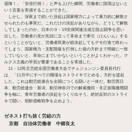
退陣！」「安倍打倒！」と声を上げた瞬間、労働者に国境はないと
いう言葉を実感することができた。
しかし、深夜まで続いた決起は国家権力によって暴力的に解散さ
せられたのも事実だ。これだけの決起がありながら、どうして解散
してしまったのか。日本の９・19安保関連法成立阻止闘争を思い
出した。労働者の党が先頭に立って革命まで牽引（けんいん）する
ということがないと、労働者民衆が総決起してもデモ行進で終わっ
てしまう。国家権力・支配階級を打倒した後の方針まで明確に一致
していないと、革命にまでいかないということがよくわかった。マ
ルクス主義の学習が重要であることを実感した。
11・12民主労総全国労働者大会でチェジョンジン委員長代行
は、「11月中にすべての職場をストライキでとめる」方針を提起
した。これは動労総連合を全国につくる闘いと一体だ。動労西日
本、動労総連合・新潟、動労神奈川での解雇撤回・非正規職撤廃闘
争を軸に、青年労働者の決起をつくり出そう。絶対反対のストライ
キで闘い、朝鮮侵略戦争を止めよう。
ゼネスト打ち抜く労組の力
京都 自治体労働者 中郷良太