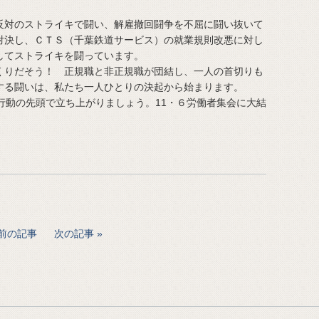
対のストライキで闘い、解雇撤回闘争を不屈に闘い抜いて
対決し、ＣＴＳ（千葉鉄道サービス）の就業規則改悪に対し
してストライキを闘っています。
りだそう！ 正規職と非正規職が団結し、一人の首切りも
する闘いは、私たち一人ひとりの決起から始まります。
行動の先頭で立ち上がりましょう。11・６労働者集会に大結
前の記事
次の記事