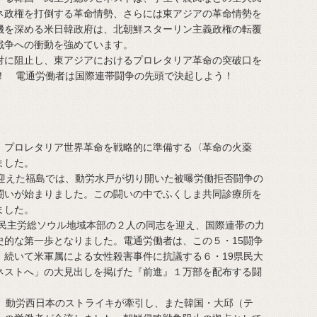
ネ政権を打倒する革命情勢、さらには東アジアの革命情勢を
機を深める米日韓政府は、北朝鮮スターリン主義政権の転覆
戦争への衝動を強めています。
に阻止し、東アジアにおけるプロレタリア革命の突破口を
う！ 電通労働者は国際連帯闘争の先頭で決起しよう！
プロレタリア世界革命を戦略的に準備する〈革命の火薬
ました。
迎えた福島では、動労水戸が切り開いた被曝労働拒否闘争の
闘いが始まりました。この闘いの中でふくしま共同診療所を
ました。
、民主労総ソウル地域本部の２人の同志を迎え、国際連帯の力
史的な第一歩となりました。電通労働者は、この５・15闘争
。続いて米軍属による女性殺害事件に抗議する６・19県民大
ネストへ」の大見出しを掲げた『前進』１万部を配布する闘
、動労西日本のストライキが牽引し、また韓国・大邱（テ