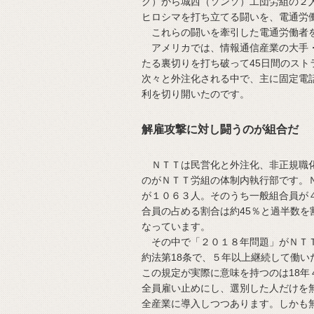
グ）から城西（ソンソ）工団労組の２
ヒロシマを打ち立てる闘いを、電通労
これらの闘いを牽引した電通労働者を
アメリカでは、情報通信産業の大手・
たる裏切りを打ち破って45日間のス
次々と外注化される中で、主に固定電
利を切り開いたのです。
解雇攻撃に対し闘うのが組合だ
ＮＴＴは民営化と外注化、非正規職化
のがＮＴＴ労組の体制内執行部です。
が１０６３人。そのうち一般組合員が
合員の占める割合は約45％と過半数を
なっています。
その中で「２０１８年問題」がＮＴＴ
約法第18条で、５年以上継続して働
この規定が実際に意味を持つのは18
全員雇い止めにし、選別した人だけを
全産業に導入しつつあります。しかも