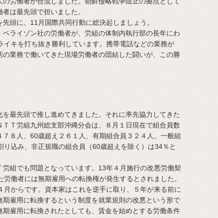
人の労働者が合流しました。朝鮮侵略戦争阻止の拠点として
働者は最先頭で担いました。
先頭に、11月国際共同行動に総決起しましょう。
ベライゾン社の労働者が、労組の体制内執行部の長年にわ
トライキを打ち抜き勝利しています。携帯電話などの業務が
話の業務で働いてきた現場労働者の団結した闘いが、この勝
を最先頭で推し進めてきました。それに率先協力してきた
ＮＴＴ労組九州総支部沖縄分会は、８月１日現在で組合員数
４７８人、60歳超え２６１人、有期組合員３２４人。一般組
割り込み、非正規職の組合員（60歳超えを除く）は34％と
労組でも問題となっています。13年４月施行の改悪労働契
いた労働者には無期雇用への転換権が発生するとされました。
年４月からです。資本家はこれを逆手に取り、５年が来る前に
無期雇用に転換するという制度を就業規則の改悪という形で
無期雇用に転換されたとしても、賃金を始めとする労働条件