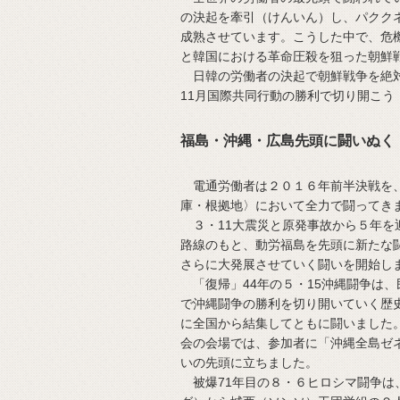
の決起を牽引（けんいん）し、パクク
成熟させています。こうした中で、危
と韓国における革命圧殺を狙った朝鮮
日韓の労働者の決起で朝鮮戦争を絶対
11月国際共同行動の勝利で切り開こ
福島・沖縄・広島先頭に闘いぬく
電通労働者は２０１６年前半決戦を、
庫・根拠地〉において全力で闘ってき
３・11大震災と原発事故から５年を
路線のもと、動労福島を先頭に新たな
さらに大発展させていく闘いを開始し
「復帰」44年の５・15沖縄闘争は
で沖縄闘争の勝利を切り開いていく歴
に全国から結集してともに闘いました
会の会場では、参加者に「沖縄全島ゼ
いの先頭に立ちました。
被爆71年目の８・６ヒロシマ闘争は