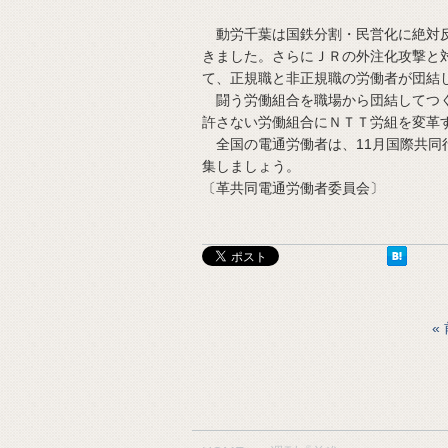
動労千葉は国鉄分割・民営化に絶対反
きました。さらにＪＲの外注化攻撃と
て、正規職と非正規職の労働者が団結
闘う労働組合を職場から団結してつく
許さない労働組合にＮＴＴ労組を変革
全国の電通労働者は、11月国際共同
集しましょう。
〔革共同電通労働者委員会〕