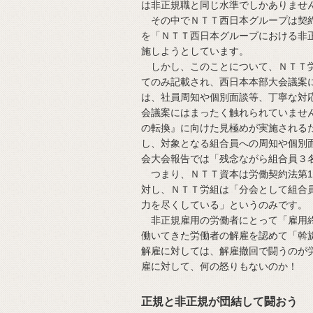
は非正規職と同じ水準でしかありませ
その中でＮＴＴ西日本グループは契約
を「ＮＴＴ西日本グループにおける非
施しようとしています。
しかし、このことについて、ＮＴＴ労
てのみ記載され、西日本本部大会議案
は、社員周知や個別面談等、丁寧な対
会議案にはまったく触れられていませ
の転換』に向けた見極めが実施される
し、対象となる組合員への周知や個別
会大会報告では「残念ながら組合員３
つまり、ＮＴＴ資本は労働契約法第1
対し、ＮＴＴ労組は「分会として組合
力を尽くしている」というのみです。
非正規雇用の労働者にとって「雇用終
働いてきた労働者の解雇を認めて「斡
解雇に対しては、解雇撤回で闘うのが
雇に対して、何の怒りもないのか！
正規と非正規が団結して闘おう