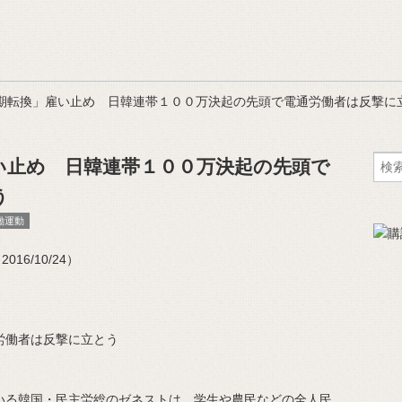
期転換」雇い止め 日韓連帯１００万決起の先頭で電通労働者は反撃に
い止め 日韓連帯１００万決起の先頭で
う
働運動
16/10/24）
労働者は反撃に立とう
る韓国・民主労総のゼネストは、学生や農民などの全人民