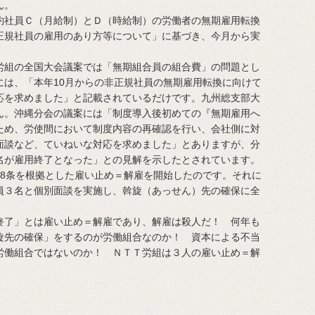
ん。
社員Ｃ（月給制）とＤ（時給制）の労働者の無期雇用転換
正規社員の雇用のあり方等について」に基づき、今月から実
組の全国大会議案では「無期組合員の組合費」の問題とし
には、「本年10月からの非正規社員の無期雇用転換に向けて
応を求めました」と記載されているだけです。九州総支部大
ん。沖縄分会の議案には「制度導入後初めての『無期雇用へ
ため、労使間において制度内容の再確認を行い、会社側に対
面談など、ていねいな対応を求めました」とありますが、分
名が雇用終了となった」との見解を示したとされています。
8条を根拠とした雇い止め＝解雇を開始したのです。それに
員３名と個別面談を実施し、斡旋（あっせん）先の確保に全
了」とは雇い止め＝解雇であり、解雇は殺人だ！ 何年も
旋先の確保」をするのが労働組合なのか！ 資本による不当
労働組合ではないのか！ ＮＴＴ労組は３人の雇い止め＝解