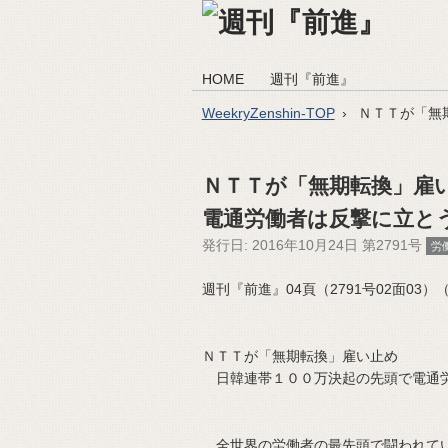
HOME
週刊『前進』
WeekryZenshin-TOP
ＮＴＴが「無
ＮＴＴが「無期転換」雇
電通労働者は反撃に立と
発行日:
2016年10月24日 第2791号
労
週刊『前進』04頁（2791号02面03）（20
ＮＴＴが「無期転換」雇い止め
日韓連帯１００万決起の先頭で電通
全世界の労働者の最先頭で闘われてい