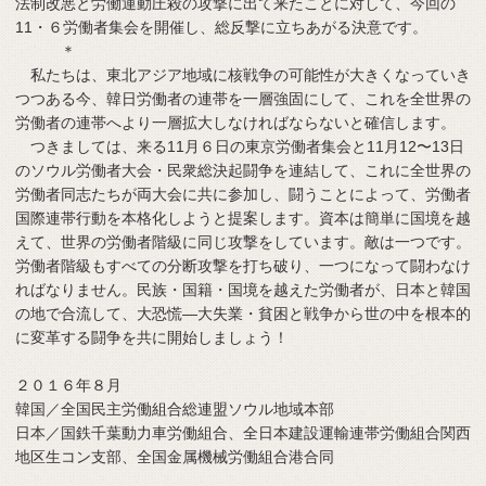
法制改悪と労働運動圧殺の攻撃に出て来たことに対して、今回の
11・６労働者集会を開催し、総反撃に立ちあがる決意です。
＊
私たちは、東北アジア地域に核戦争の可能性が大きくなっていき
つつある今、韓日労働者の連帯を一層強固にして、これを全世界の
労働者の連帯へより一層拡大しなければならないと確信します。
つきましては、来る11月６日の東京労働者集会と11月12〜13日
のソウル労働者大会・民衆総決起闘争を連結して、これに全世界の
労働者同志たちが両大会に共に参加し、闘うことによって、労働者
国際連帯行動を本格化しようと提案します。資本は簡単に国境を越
えて、世界の労働者階級に同じ攻撃をしています。敵は一つです。
労働者階級もすべての分断攻撃を打ち破り、一つになって闘わなけ
ればなりません。民族・国籍・国境を越えた労働者が、日本と韓国
の地で合流して、大恐慌―大失業・貧困と戦争から世の中を根本的
に変革する闘争を共に開始しましょう！
２０１６年８月
韓国／全国民主労働組合総連盟ソウル地域本部
日本／国鉄千葉動力車労働組合、全日本建設運輸連帯労働組合関西
地区生コン支部、全国金属機械労働組合港合同