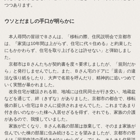
つつあります。
ウソとだましの手口が明らかに
本人尋問の冒頭でＢさんは、「移転の際、住民説明会で京都市
は、『家賃は10年間は上がらず、住宅に代々住める』と約束した
にもかかわらず、住宅を取り上げるとは許せない」と弾劾しまし
た。
京都市はＢさんたちが契約書を度々要求しましたが、「規則だか
ら」と発行しませんでした。また、Ｂさん宅のドアに「退去」の違
法な張り紙をしたり、大声で名前を呼んだり、精神的に追いつめて
いく実態が暴かれました。
改良住宅が建設される前、地域には住民同士が行き交い、地蔵盆
などを通じて、絆（きずな）がありました。京都市の都合で、移転
後の新しい住宅はＢさんに提供されませんでした。これまであまり
付き合いのなかった棟へ入居せざるを得ず、それでも、家族の介護
があるので、我慢していました。
家族が亡くなり、Ｂさん名義の部屋は放棄して、そのまま家族が
住んでいた棟の部屋に住み続けることを望みましたが、京都市の答
えは「同居申請の手続きがないからダメ」でした。そもそも住民説