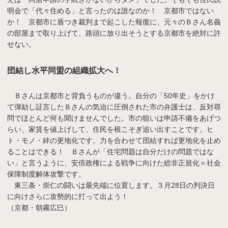
明会で「代々住める」と言ったのは誰なのか！ 京都市ではない
か！ 京都市に盾つき裁判まで起こした報復に、元々のＢさん名義
の部屋まで取り上げて、路頭に放り出そうとする京都市を絶対に許
せない。
団結し水平同盟の組織拡大へ！
Ｂさんは京都市と背負うものが違う。自分の「50年史」をかけ
て弾劾し証言したＢさんの気迫に圧倒された市の弁護士は、反対尋
問でほとんど何も聞けませんでした。市の狙いは申請不備をあげつ
らい、家賃を値上げして、住民を根こそぎ追い出すことです。ヒ
ト・モノ・絆の更地化です。力を合わせて団結すれば更地化を止め
ることはできる！ Ｂさんが「住宅問題は自分だけの問題ではな
い」と言うように、安倍政権による戦争に向けた総非正規化＝社会
保障制度解体攻撃です。
東三条・崇仁の闘いは最先端に位置します。３月28日の判決日
に向けさらに攻勢的に打って出よう！
（京都・朝霧広巳）