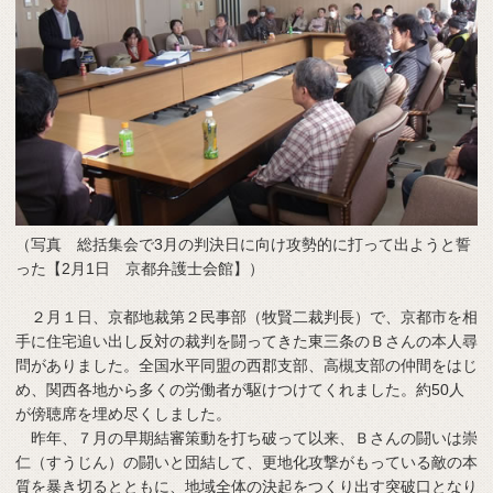
（写真 総括集会で3月の判決日に向け攻勢的に打って出ようと誓
った【2月1日 京都弁護士会館】）
２月１日、京都地裁第２民事部（牧賢二裁判長）で、京都市を相
手に住宅追い出し反対の裁判を闘ってきた東三条のＢさんの本人尋
問がありました。全国水平同盟の西郡支部、高槻支部の仲間をはじ
め、関西各地から多くの労働者が駆けつけてくれました。約50人
が傍聴席を埋め尽くしました。
昨年、７月の早期結審策動を打ち破って以来、Ｂさんの闘いは崇
仁（すうじん）の闘いと団結して、更地化攻撃がもっている敵の本
質を暴き切るとともに、地域全体の決起をつくり出す突破口となり