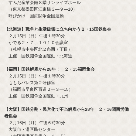
すみだ産業会館８階サンライズホール
（東京都墨田区江東橋３―９―10）
呼びかけ 国鉄闘争全国運動
【北海道】戦争と生活破壊に立ち向かう２・15国鉄集会
２月15日（日）午後１時30分
かでる２・７、１０１０会議室
（札幌市中央区北２条西７丁目）
主催 国鉄闘争全国運動・北海道
【福岡】国鉄解雇から28年！ ２・15福岡集会
２月15日（日）午後１時30分
ももちパレス第２研修室
（福岡市早良区百道２―３―15）
主催 国鉄闘争全国運動・九州
【大阪】国鉄分割・民営化で不当解雇から28年 ２・16関西労働
者集会
２月16日（月）午後６時30分
大阪市・港区民センター
（大阪市港区弁天２―１―５）