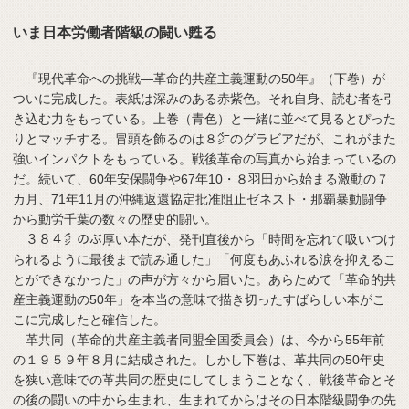
いま日本労働者階級の闘い甦る
『現代革命への挑戦―革命的共産主義運動の50年』（下巻）が
ついに完成した。表紙は深みのある赤紫色。それ自身、読む者を引
き込む力をもっている。上巻（青色）と一緒に並べて見るとぴった
りとマッチする。冒頭を飾るのは８㌻のグラビアだが、これがまた
強いインパクトをもっている。戦後革命の写真から始まっているの
だ。続いて、60年安保闘争や67年10・８羽田から始まる激動の７
カ月、71年11月の沖縄返還協定批准阻止ゼネスト・那覇暴動闘争
から動労千葉の数々の歴史的闘い。
３８４㌻のぶ厚い本だが、発刊直後から「時間を忘れて吸いつけ
られるように最後まで読み通した」「何度もあふれる涙を抑えるこ
とができなかった」の声が方々から届いた。あらためて「革命的共
産主義運動の50年」を本当の意味で描き切ったすばらしい本がこ
こに完成したと確信した。
革共同（革命的共産主義者同盟全国委員会）は、今から55年前
の１９５９年８月に結成された。しかし下巻は、革共同の50年史
を狭い意味での革共同の歴史にしてしまうことなく、戦後革命とそ
の後の闘いの中から生まれ、生まれてからはその日本階級闘争の先