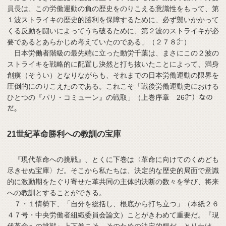
員長は、この労働運動の負の歴史をのりこえる意識性をもって、第
１波ストライキの歴史的勝利を保障するために、必ず襲いかかって
くる反動を闘いによってうち破るために、第２波のストライキが必
要であるとあらかじめ考えていたのである」（２７８㌻）
日本労働者階級の最先端に立った動労千葉は、まさにこの２波の
ストライキを戦略的に配置し決然と打ち抜いたことによって、満身
創痍（そうい）となりながらも、それまでの日本労働運動の限界を
圧倒的にのりこえたのである。これこそ「戦後労働運動史における
ひとつの『パリ・コミューン』の戦取」（上巻序章 26㌻）なの
だ。
21世紀革命勝利への教訓の宝庫
『現代革命への挑戦』、とくに下巻は〈革命に向けてのくめども
尽きせぬ宝庫〉だ。そこから私たちは、決定的な歴史的局面で意識
的に激動期をたぐり寄せた革共同の主体的決断の数々を学び、将来
への教訓とすることができる。
７・１情勢下、「自分を総括し、根底から打ち立つ」（本紙２６
４７号・中央労働者組織委員会論文）ことがきわめて重要だ。『現
代革命への挑戦』上下巻こそ、そのための決定的糧だ。とりわけ