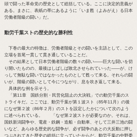
頭で闘った革命党の歴史として総括している。ここに決定的意義が
ある。まさに、表紙の帯にあるように「いま甦（よみがえ）る日本
労働者階級の闘い」だ。
動労千葉ストの歴史的な勝利性
下巻の最大の特徴は、労働者階級とその闘いを主語として、この
立場を首尾一貫して貫き通していることだ。
その結果として日本労働者階級の数々の闘い――巨大な闘いを切
り開いたものの、最後はしばしば敗北させられていった――が、け
っして無駄な闘いではなかったものとして甦って来る。それらの闘
いが、階級の闘いとして今につながり、息を吹き返して来る。
具体的な例を示そう。
「第11章 国鉄分割・民営化阻止の大決戦」での動労千葉のス
トライキだ。ここでは、動労千葉が第１波スト（85年11月）の後
になぜ第２波（86年２月）のストを設定したかについて次のよう
に述べられている。 「なぜ第２波ストが必要なのか。それは、
国鉄新潟闘争や、電産・鉄鋼・造船・自動車、そして三井三池の闘
いなど、あらゆる歴史的な闘争が、必ず闘争のあとの大反動に押し
つぶされてきた歴史の総括に立っていたからだ。動労千葉の中野委