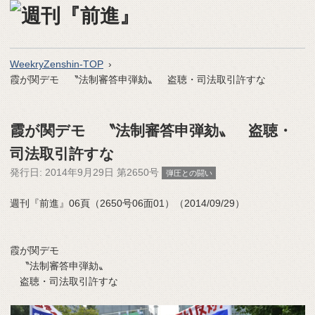
WeekryZenshin-TOP
霞が関デモ 〝法制審答申弾劾〟 盗聴・司法取引許すな
霞が関デモ 〝法制審答申弾劾〟 盗聴・
司法取引許すな
発行日:
2014年9月29日 第2650号
弾圧との闘い
週刊『前進』06頁（2650号06面01）（2014/09/29）
霞が関デモ
〝法制審答申弾劾〟
盗聴・司法取引許すな