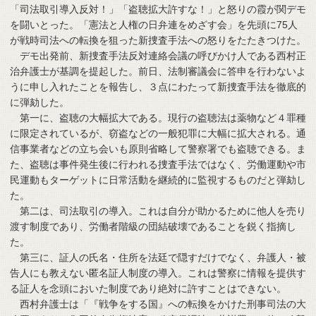
「司法取引導入反対！」「盗聴拡大許すな！」と怒りの霞が関デモ
を闘いとった。「憲法と人権の日弁連をめざす会」を先頭に75人
が戦時司法への転換を狙った新捜査手法への怒りをたたきつけた。
デモ出発前、新捜査手法反対連絡会議の呼びかけ人である西村正
治弁護士が基調を提起した。前日、法制審議会に答申を行わないよ
うに申し入れたことを報告し、３点にわたって新捜査手法を徹底的
に弾劾した。
第一に、盗聴の大幅拡大である。現行の盗聴法は薬物など４罪種
に限定されているが、窃盗などの一般犯罪に大幅に拡大される。通
信事業者などの立ち会いも原則省略して警察署でも盗聴できる。ま
た、盗聴は事件発生後に行われる捜査手法ではなく、労働運動や市
民運動もターゲットに日常活動を継続的に監視するものだと弾劾し
た。
第二は、司法取引の導入。これは自分が助かるために他人を売り
渡す制度であり、労働者階級の団結破壊であることを鋭く指摘し
た。
第三に、証人の氏名・住所を法廷で隠すだけでなく、弁護人・被
告人にも教えない匿名証人制度の導入。これは警察に情報を提供す
る証人を念頭においた制度であり絶対に許すことはできない。
西村弁護士は「『戦争をする国』への転換をかけた刑事司法の大