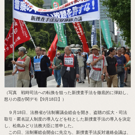
（写真 戦時司法への転換を狙った新捜査手法を徹底的に弾劾し、
怒りの霞が関デモ【9月18日】）
９月18日、法務省が法制審議会総会を開き、盗聴の拡大・司法
取引・匿名証人制度の導入などを柱とした新捜査手法の導入を決定
し、松島みどり法務大臣に答申した。
この日、法制審総会開会に先立ち、新捜査手法反対連絡会議は、