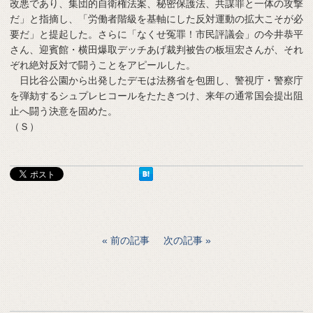
改悪であり、集団的自衛権法案、秘密保護法、共謀罪と一体の攻撃
だ」と指摘し、「労働者階級を基軸にした反対運動の拡大こそが必
要だ」と提起した。さらに「なくせ冤罪！市民評議会」の今井恭平
さん、迎賓館・横田爆取デッチあげ裁判被告の板垣宏さんが、それ
ぞれ絶対反対で闘うことをアピールした。
日比谷公園から出発したデモは法務省を包囲し、警視庁・警察庁
を弾劾するシュプレヒコールをたたきつけ、来年の通常国会提出阻
止へ闘う決意を固めた。
（Ｓ）
前の記事
次の記事