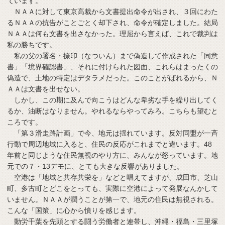
ています。
ＮＡＡに対して東京高裁から文書提出命令が出され、３回にわた
るＮＡＡの抗告がことごとく却下され、命令が確定しました。結局
ＮＡＡは何も文書を出さなかった。理屈から言えば、これで裁判は
私の勝ちです。
私の父の署名・捺印（なついん）まで偽造して作成された「同意
書」「境界確認書」、それに付けられた図面、これらはまったくの
偽造で、土地の特定はデタラメだった。このことがばれるから、Ｎ
ＡＡは文書を出せない。
しかし、この期に及んで向こうはどんな卑劣な手を繰り出してく
るか、油断はなりません。やれるならやってみろ。こちらも望むと
ころです。
「第３滑走路計画」で今、地元は揺れています。反対同盟が一斉
行動で周辺地域に入ると、住民の反応がこれまでと違います。48
年前と同じような住民無視のやり方に、みんなが怒っています。地
元での７・13デモに、とても大きな反響がありました。
空港は「地域と共存共栄を」などと唱えてますが、成田市、芝山
町、多古町とどこをとっても、実際に空港によって発展なんかして
いません。ＮＡＡが潤うことが第一で、地元の住民は無視される。
こんな「国策」に心から憤りを感じます。
動労千葉を先頭とする闘う労働者と連帯し、沖縄・福島・三里塚