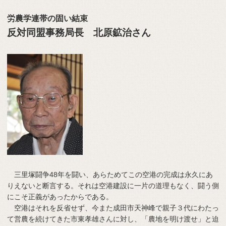
労農学連帯の固い結束
反対同盟事務局長 北原鉱治さん
三里塚闘争48年を闘い、あらためてこの空港の完成は永久にあ
りえないと断言する。それは空港建設に一片の道理もなく、闘う側
にこそ正義があったからである。
空港はそれを反省せず、今また成田市天神峰で親子３代にわたっ
て営農を続けてきた市東孝雄さんに対し、「農地を明け渡せ」と迫