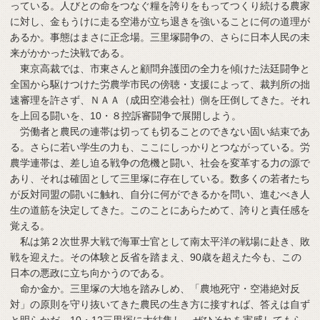
っている。人びとの命をつなぐ糧を誇りをもってつくり続ける農家
に対し、金もうけに走る空港が立ち退きを強いることに何の道理が
あるか。事態はまさに正念場。三里塚闘争の、さらに日本人民の未
来がかかった決戦である。
東京高裁では、市東さんと顧問弁護団の全力を傾けた法廷闘争と
全国から駆けつけた労農学市民の傍聴・支援によって、裁判所の拙
速審理を許さず、ＮＡＡ（成田空港会社）側を圧倒してきた。それ
を上回る闘いを、10・８控訴審闘争で展開しよう。
労働者と農民の連帯は切っても切ることのできない固い結束であ
る。さらに若い学生の力も、ここにしっかりとつながっている。労
農学連帯は、差し迫る戦争の危機と闘い、社会を変革する力の源で
あり、それは確固として三里塚に存在している。数多くの若者たち
が反対同盟の闘いに触れ、自分に何ができるかを問い、進むべき人
生の道筋を決定してきた。このことにあらためて、誇りと責任感を
覚える。
私は第２次世界大戦で海軍士官として南太平洋の戦場に赴き、敗
戦を迎えた。その体験と反省を踏まえ、90歳を超えた今も、この
日本の悪政に立ち向かうのである。
命か金か。三里塚の大地を踏みしめ、「農地死守・空港絶対反
対」の原則を守り抜いてきた農民の生き方に接すれば、答えは自ず