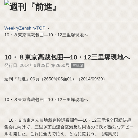
WeekryZenshin-TOP
10・８東京高裁包囲―10・12三里塚現地へ
10・８東京高裁包囲―10・12三里塚現地へ
発行日:
2014年9月29日 第2650号
三里塚
週刊『前進』06頁（2650号05面01）（2014/09/29）
10・８東京高裁包囲―10・12三里塚現地へ
10・８市東さん農地裁判控訴審闘争―10・12三里塚全国総決起
集会に向けて、三里塚芝山連合空港反対同盟の３氏が熱烈なアピー
ルを発した。これに全力で応え、ともに闘おう。（編集局）