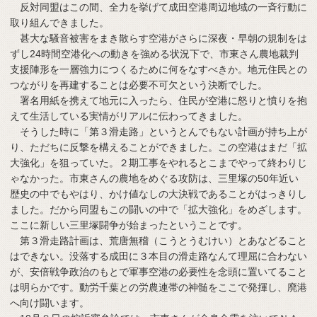
反対同盟はこの間、全力を挙げて成田空港周辺地域の一斉行動に
取り組んできました。
甚大な騒音被害をまき散らす空港がさらに深夜・早朝の規制をは
ずし24時間空港化への動きを強める状況下で、市東さん農地裁判
支援陣形を一層強力につくるために何をなすべきか。地元住民との
つながりを再建することは必要不可欠という決断でした。
署名用紙を携えて地元に入ったら、住民が空港に怒りと憤りを抱
えて生活している実情がリアルに伝わってきました。
そうした時に「第３滑走路」というとんでもない計画が持ち上が
り、ただちに反撃を構えることができました。この空港はまだ「拡
大強化」を狙っていた。２期工事をやれるとこまでやって終わりじ
ゃなかった。市東さんの農地をめぐる攻防は、三里塚の50年近い
歴史の中でもやはり、かけ値なしの大決戦であることがはっきりし
ました。だから同盟もこの闘いの中で「拡大強化」をめざします。
ここに新しい三里塚闘争が始まったということです。
第３滑走路計画は、荒唐無稽（こうとうむけい）とあなどること
はできない。没落する成田に３本目の滑走路なんて理屈に合わない
が、安倍戦争政治のもとで軍事空港の必要性を念頭に置いてること
は明らかです。動労千葉との労農連帯の神髄をここで発揮し、廃港
へ向け闘います。