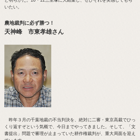
と明らかだ。10・12三里塚に大結集し、ぜひそれを実感してもら
いたい。
農地裁判に必ず勝つ！
天神峰 市東孝雄さん
昨年３月の千葉地裁の不当判決を、絶対に二審・東京高裁でひっ
くり返すぞという気概で、今日までやってきました。そして、「文
書提出」問題で審理が止まっていた耕作権裁判が、重大局面を迎え