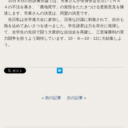
10月８日の控訴審弁論では、市東さんが全身全霊を注いでＮＡ
Ａの不法を暴き、「農地死守」の覚悟をたたきつける更新意見を陳
述します。市東さんの決意は、同盟の決意です。
先日私は全学連大会に参加し、活発な討議に刺激されて、自分も
熱を込めてあいさつを述べました。学生諸君は力を存分に発揮し
て、全学生の先頭で闘う大衆的な自治会を再建し、三里塚勝利の実
力闘争を担うよう期待しています。10・８―10・12に大結集しよ
う。
前の記事
次の記事