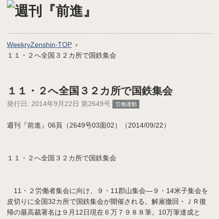
WeekryZenshin-TOP
１１・２へ全国３２カ所で国鉄集会
１１・２へ全国３２カ所で国鉄集会
発行日:
2014年9月22日 第2649号
労働運動
週刊『前進』06頁（2649号03面02）（2014/09/22）
１１・２へ全国３２カ所で国鉄集会
11・２労働者集会に向け、９・11郡山集会―９・14米子集会を
皮切りに全国32カ所で国鉄集会が開催される。解雇撤回・ＪＲ復
帰の最高裁署名は９月12日現在６万７９８８筆。10万筆達成と