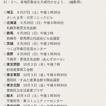
11・２へ、各地区集会を大成功させよう。（編集局）
◇
埼玉
９月27日（土）午後１時30分
さいたま市・大宮ソニックビル
◇
北海道
９月28日（日）午後６時30分
札幌市教育文化会館
◇
群馬
９月28日（日）午後２時
前橋市・群馬県公社総合ビル会議室
◇
茨城
９月28日（日）午後２時30分
つくば市春日交流センター
◇
長野
９月28日（日）午後１時30分
千曲市・更埴文化会館（あんずホール）
◇
東京西部
10月２日（木）午後７時
杉並産業商工会館
◇
東京東部
10月３日（金）午後６時30分
墨田区・すみだ産業会館９階会議室
◇
東京北部
10月３日（金）午後６時30分
豊島区立生活産業プラザ
◇
栃木
10月４日（土）午後１時30分
宇都宮市・東コミュニティーセンター
◇
東京中部
10月４日（土）午後６時30分