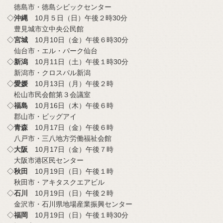
徳島市・徳島シビックセンター
◇
沖縄
10月５日（日）午後２時30分
豊見城市立中央公民館
◇
宮城
10月10日（金）午後６時30分
仙台市・エル・パーク仙台
◇
新潟
10月11日（土）午後１時30分
新潟市・クロスパル新潟
◇
愛媛
10月13日（月）午後２時
松山市民会館第３会議室
◇
福島
10月16日（木）午後６時
郡山市・ビッグアイ
◇
青森
10月17日（金）午後６時
八戸市・三八地方労働福祉会館
◇
大阪
10月17日（金）午後７時
大阪市港区民センター
◇
秋田
10月19日（日）午後１時
秋田市・アキタスクエアビル
◇
石川
10月19日（日）午後２時
金沢市・石川県地場産業振興センター
◇
福岡
10月19日（日）午後１時30分