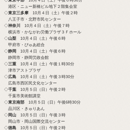
港区・ニュー新橋ビル地下２階集会室
◇
東京三多摩
10月４日（土）午後２時
八王子市・北野市民センター
◇
神奈川
10月４日（土）午後７時
横浜市・かながわ労働プラザ３Ｆホール
◇
山梨
10月４日（土）午後６時
甲府市・ぴゅあ総合
◇
静岡
10月４日（土）午後６時
静岡市・静岡労政会館
◇
三重
10月４日（土）午後１時30分
津市アストプラザ
◇
広島
10月４日（土）午後３時30分
広島市西区民文化センター
◇
千葉
10月５日（日）午後２時
千葉市美術館講堂
◇
東京南部
10月５日（日）午後6時30分
品川区・きゅりあん
◇
岡山
10月５日（日）午後３時
岡山市・岡山国際交流センター
◇
徳島
10月５日（日）午後２時