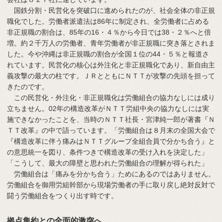
国鉄分割・民営化を突破口に進められたのが、社会全体の非正規
職化でした。労働者派遣法は86年に制定され、全労働者に占める
非正規職の割合は、85年の16・４％から今日では38・２％へと倍
増。約２千万人の労働者、青年労働者が非正規職に突き落とされま
した。今や沖縄は非正規職の割合が全国１位の44・５％と報道さ
れています。民営化の核心は外注化と非正規職化であり、新自由主
義攻撃の最大の柱です。ＪＲとともにＮＴＴが攻撃の先頭を担って
きたのです。
この民営化・外注化・非正規職化は労働組合の協力なしには成り
立ちません。02年の構造改革がＮＴＴ労組中央の協力なしには実
施できなかったことを、当時のＮＴＴ社長・宮津純一郎が著書『Ｎ
ＴＴ改革』の中で語っています。「労働組合は８月末の全国大会で
『構造改革に伴う痛みはＮＴＴグループ全組合員で分かち合う』と
の意思統一を図り、条件つきで構造改革の受け入れを決定した」
「こうして、最大の障壁と思われた労働組合の理解が得られた」
労働組合は「痛みを分かち合う」ためにあるのではありません。
労働組合を御用労組幹部から現場労働者の手に取り戻し絶対反対で
闘う労働組合をつくり出す時です。
拠点集約との全面的激突へ