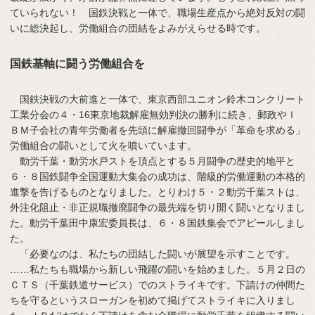
ていられない！ 国鉄決戦と一体で、職場生産点から絶対反対の闘
いに総決起し、労働組合の団結をよみがえらせる時です。
国鉄基軸に闘う労働組合を
国鉄決戦の大前進と一体で、東京西部ユニオン鈴木コンクリート
工業分会の４・16東京地裁解雇無効判決の勝利に続き、郵政やＩ
ＢＭ子会社の青年労働者を先頭に解雇撤回闘争が「革命を求める」
労働組合の闘いとして火を噴いています。
動労千葉・動労水戸ストを頂点とする５月闘争の歴史的地平と
６・８国鉄闘争全国運動大集会の成功は、階級的労働運動の本格的
進撃を告げるものとなりました。とりわけ５・２動労千葉ストは、
外注化阻止・非正規職撤廃闘争の最先端を切り開く闘いとなりまし
た。動労千葉田中康宏委員長は、６・８国鉄集会でアピールしまし
た。
「必要なのは、私たちの団結した闘いが展望を示すことです。
……私たちも職場から新しい飛躍の闘いを始めました。５月２日の
ＣＴＳ（千葉鉄道サービス）でのストライキです。下請けの仲間た
ちを守るというスローガンを初めて掲げてストライキに入りまし