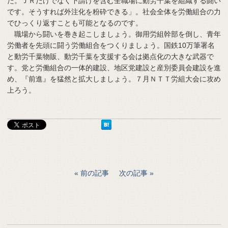
た。ＪＲだけでなく下請けを含む全職場に動労千葉を組織する闘い
です。そうすれば外注化を粉砕できる」。社会全体を労働組合の力
でひっくり返すことも可能となるのです。
職場から闘いを巻き起こしましょう。御用労組幹部を倒し、青年
労働者を先頭に闘う労働組合をつくりましょう。国鉄10万筆署名
と動労千葉物販、動労千葉を支援する会は拠点化の大きな武器で
す。党と労働組合の一体的建設、地区党建設と産別委員会建設を進
め、『前進』を猛然と拡大しましょう。７月ＮＴＴ労組大会に攻め
上ろう。
前の記事
次の記事