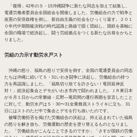
「復帰」42年の５・15沖縄闘争に新たな同志を加えて結集し、
電通労働者委員会全国総会を開催しました。労働組合の力で戦争と
改憲の安倍政権を倒し、新自由主義の社会をひっくり返す。２０１
０年代中期階級決戦の時代認識と路線で固く団結し、国鉄を基軸に
全国の職場で総決起し、闘う労組拠点をつくる新たな出発をかちと
りました。
労組の力示す動労水戸スト
沖縄の怒り、福島の怒りで安倍を倒す。全国の電通委員会の同志
たちは沖縄に続いて５・31いわき闘争に決起し、労働組合の持つ
力を再認識しました。「福島切り捨てを許さない！竜田延伸反
対！」総決起集会とデモがいわき市内で闘われました。ＪＲ東日本
が６月１日からの常磐線・広野―竜田間の運行再開を宣言したこと
に対して、動労水戸は５・30〜31全乗務員ストライキに立ち、31
日にはストのただ中で集会とデモを打ち抜いたのです。
被曝労働拒否を掲げた労働組合の決起は、抑え込まれていた福島
の怒りを解き放ち、労働運動の歴史を塗り替えるものとなりまし
た。「労働組合がこんなことできるのですか」「さすが国鉄の労働