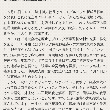
５月13日、ＮＴＴ鵜浦博夫社長はＮＴＴグループの新成長戦略
を発表しこれに先立ち昨年10月１日から「新たな事業環境に対応
する運営体制の見直し」を強行してきました。これは大恐慌下の情
報通信産業をめぐる激しい争闘戦の敗勢的現実に対するＮＴＴの延
命をかけた大合理化攻撃です。
ＮＴＴは「地域会社を廃止しブロック事業運営体制の充実・強化
を図る……15年度にはブロック内複数拠点への大胆な集約を実施
し、16年度からはブロック１拠点への集約を目指す」としていま
す。拠点集約とは広域流動・遠隔地配転を強制し労働組合の団結を
解体する大攻撃です。すでにＮＴＴ西日本は02年構造改革で設置
した地域会社を廃止し、現業の全労働者を再度、グループ各社に転
籍させました。沖縄総支部は解散に追い込まれました。７月１日か
らは東日本でも始まります。
しかし、闘いはこれからです。始まっている攻撃は、拠点集約に
よって職場自体をなくすということであり、それをも契機にいっそ
うの合理化・外注化・非正規職化と解雇・賃下げ、団結破壊の攻撃
がさらに激化するということです。すでに出張旅費の大幅削減が提
案されています。外注化・非正規職化で、職場では要員不足と業務
破綻が広がり、矛盾が臨界点に達しています。もうこれ以上、黙っ