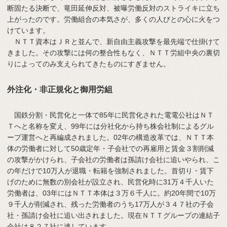
断固たる決断で、竜田延伸反対、被曝労働反対のストライキに立ち
上がったのです。労働組合の本気さが、多くの人びとの心に火をつ
けています。
ＮＴＴ資本はＪＲと並んで、新自由主義攻撃を最先端で仕掛けて
きました。その攻撃には何の整合性もなく、ＮＴＴ労組中央の裏切
りによってのみ支えられてきたものにすぎません。
外注化・非正規化と御用労組
国鉄分割・民営化と一体で85年に民営化された電電公社はＮＴ
Ｔへと名称を変え、99年には分社化から持ち株会社制によるグル
ープ運営へと再編成されました。02年の構造改革では、ＮＴＴ本
体の労働者に対して50歳定年・子会社での再雇用と賃金３割削減
の攻撃がかけられ、子会社の労働者は孫請け会社に追いやられ、こ
の年だけで10万人が退職・転籍を強制されました。首切り・賃下
げのために無数の別会社が設立され、民営化時に31万４千人いた
労働者は、03年にはＮＴＴ本体は３万６千人に。約20年間で10万
９千人が削減され、残った労働者のうち17万人が３４７社の子会
社・孫請け会社に追い出されました。現在ＮＴＴグループの連結子
会社は８２７社に達しています。