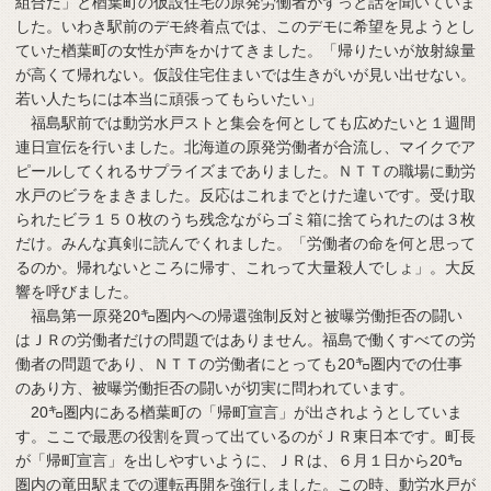
組合だ」と楢葉町の仮設住宅の原発労働者がずっと話を聞いていま
した。いわき駅前のデモ終着点では、このデモに希望を見ようとし
ていた楢葉町の女性が声をかけてきました。「帰りたいが放射線量
が高くて帰れない。仮設住宅住まいでは生きがいが見い出せない。
若い人たちには本当に頑張ってもらいたい」
福島駅前では動労水戸ストと集会を何としても広めたいと１週間
連日宣伝を行いました。北海道の原発労働者が合流し、マイクでア
ピールしてくれるサプライズまでありました。ＮＴＴの職場に動労
水戸のビラをまきました。反応はこれまでとけた違いです。受け取
られたビラ１５０枚のうち残念ながらゴミ箱に捨てられたのは３枚
だけ。みんな真剣に読んでくれました。「労働者の命を何と思って
るのか。帰れないところに帰す、これって大量殺人でしょ」。大反
響を呼びました。
福島第一原発20㌔圏内への帰還強制反対と被曝労働拒否の闘い
はＪＲの労働者だけの問題ではありません。福島で働くすべての労
働者の問題であり、ＮＴＴの労働者にとっても20㌔圏内での仕事
のあり方、被曝労働拒否の闘いが切実に問われています。
20㌔圏内にある楢葉町の「帰町宣言」が出されようとしていま
す。ここで最悪の役割を買って出ているのがＪＲ東日本です。町長
が「帰町宣言」を出しやすいように、ＪＲは、６月１日から20㌔
圏内の竜田駅までの運転再開を強行しました。この時、動労水戸が