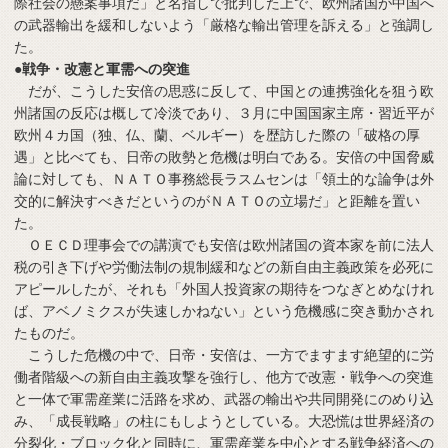
際社会の懸案事項だ」と名指しで批判した上で、欧州諸国が中国へ
の武器輸出を緩和しないよう「厳格な輸出管理を訴える」と強調し
た。
●戦争・改憲と軍需への突進
だが、こうした安倍の思惑に反して、中国との連携強化を狙う欧
州諸国の反応は概して冷淡であり、３月に中国国家主席・習近平が
欧州４カ国（独、仏、蘭、ベルギー）を歴訪した際の「破格の厚
遇」と比べても、日帝の敗勢と危機は明白である。安倍の中国脅威
論に対しても、ＮＡＴＯ事務総長ラスムセンは「領土的な論争は外
交的に解決すべきだというのがＮＡＴＯの立場だ」と距離を置い
た。
ＯＥＣＤ理事会での講演でも安倍は欧州諸国の資本家を前に法人
税の引き下げや労働法制の規制緩和などの新自由主義政策を必死に
アピールしたが、それも「外国人投資家の期待をつなぎとめなけれ
ば、アベノミクスが失速しかねない」という危機感に突き動かされ
たものだ。
こうした危機の中で、日帝・安倍は、一方でますます絶望的に労
働者階級への新自由主義攻撃を強行し、他方で改憲・戦争への突進
と一体で軍需産業に活路を求め、武器の輸出や共同開発にのめり込
み、「成長戦略」の柱にもしようとしている。大恐慌は世界経済の
分裂化・ブロック化と同時に、軍需産業を中心とする戦争経済への