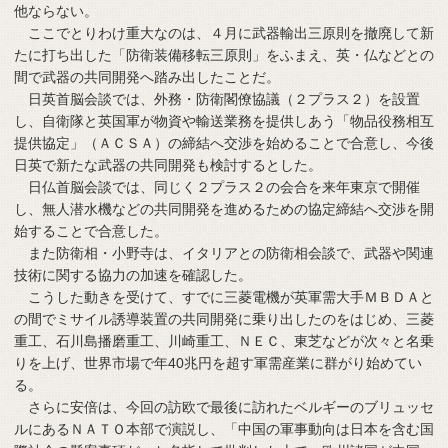
他ならない。
ここでとりわけ重大なのは、４月に武器輸出三原則を撤廃して新
たに打ち出した「防衛装備移転三原則」をふまえ、英・仏などとの
間で武器の共同開発へ踏み出したことだ。
日英首脳会談では、外務・防衛閣僚協議（２プラス２）を設置
し、自衛隊と英国軍が物資や輸送業務を提供しあう「物品役務相互
提供協定」（ＡＣＳＡ）の締結へ交渉を始めることで合意し、今後
日英で新たな武器の共同開発も検討するとした。
日仏首脳会談では、同じく２プラス２の会合を来年東京で開催
し、無人潜水機などの共同開発を進めるための協定締結へ交渉を開
始することで合意した。
また防衛相・小野寺は、イタリアとの防衛相会談で、武器や関連
技術に関する協力の加速を確認した。
こうした動きを受けて、すでに三菱電機が英軍需大手ＭＢＤＡと
の間でミサイル誘導装置の共同開発に乗り出したのをはじめ、三菱
重工、石川島播磨重工、川崎重工、ＮＥＣ、東芝などが次々と名乗
りを上げ、世界市場で年40兆円を超す軍需産業に群がり始めてい
る。
さらに安倍は、今回の訪欧で最後に訪れたベルギーのブリュッセ
ルにあるＮＡＴＯ本部で演説し、「中国の軍事動向は日本を含む国