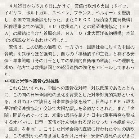
４月29日から５月８日にかけて、安倍は欧州６カ国（ドイツ、
イギリス、ポルトガル、スペイン、フランス、ベルギー）を歴訪
し、各国で首脳会談を行った。またＯＥＣＤ（経済協力開発機構）
閣僚理事会での講演、ＥＵ（欧州連合）との経済連携協定（ＥＰ
Ａ）の締結に向けた首脳会談、ＮＡＴＯ（北大西洋条約機構）本部
での演説などをあわせて行った。
安倍は、この訪欧の過程で、一方では「国際社会に対する中国の
脅威」を異様なほど強調し、自らの「積極的平和主義」と称する安
保・軍事戦略（その目玉としての集団的自衛権の容認）への理解を
求め、他方では欧州諸国との経済連携の強化をアピールしてまわっ
た。
●中国と米帝へ露骨な対抗性
これらはいずれも、中国への露骨な対峙・対決政策であるととも
に、この間の日米争闘戦の激化を背景とした対米対抗的策動といえ
る。４月のオバマ訪日と日米首脳会談を経て、日帝はＴＰＰ（環太
平洋経済連携協定）交渉で大幅な譲歩を余儀なくされた。また「尖
閣」問題をめぐっては、米帝の思惑を超えた日中の軍事衝突を警戒
するオバマに、日帝・安倍がけん制される形となった（本紙前号の
「焦点」を参照）。こうした日米会談の直後に行われた今回の訪欧
は、この敗勢からの巻き返しをかけた日帝・安倍の必死のあがきに