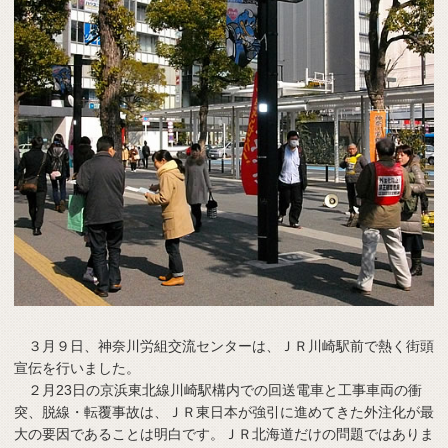
３月９日、神奈川労組交流センターは、ＪＲ川崎駅前で熱く街頭
宣伝を行いました。
２月23日の京浜東北線川崎駅構内での回送電車と工事車両の衝
突、脱線・転覆事故は、ＪＲ東日本が強引に進めてきた外注化が最
大の要因であることは明白です。ＪＲ北海道だけの問題ではありま