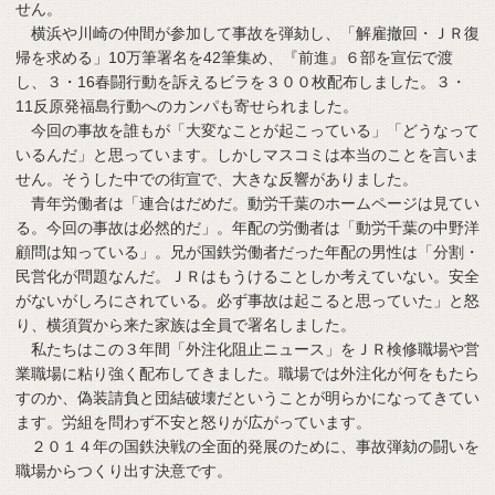
せん。
横浜や川崎の仲間が参加して事故を弾劾し、「解雇撤回・ＪＲ復
帰を求める」10万筆署名を42筆集め、『前進』６部を宣伝で渡
し、３・16春闘行動を訴えるビラを３００枚配布しました。３・
11反原発福島行動へのカンパも寄せられました。
今回の事故を誰もが「大変なことが起こっている」「どうなって
いるんだ」と思っています。しかしマスコミは本当のことを言いま
せん。そうした中での街宣で、大きな反響がありました。
青年労働者は「連合はだめだ。動労千葉のホームページは見てい
る。今回の事故は必然的だ」。年配の労働者は「動労千葉の中野洋
顧問は知っている」。兄が国鉄労働者だった年配の男性は「分割・
民営化が問題なんだ。ＪＲはもうけることしか考えていない。安全
がないがしろにされている。必ず事故は起こると思っていた」と怒
り、横須賀から来た家族は全員で署名しました。
私たちはこの３年間「外注化阻止ニュース」をＪＲ検修職場や営
業職場に粘り強く配布してきました。職場では外注化が何をもたら
すのか、偽装請負と団結破壊だということが明らかになってきてい
ます。労組を問わず不安と怒りが広がっています。
２０１４年の国鉄決戦の全面的発展のために、事故弾劾の闘いを
職場からつくり出す決意です。