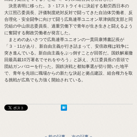
決意表明に移った。３・17ストライキに決起する動労西日本の
大江照己委員長、評価制度絶対反対で闘ってきた自治体労働者、反
合理化・安全闘争に向けて闘う広島連帯ユニオン草津病院支部と同
労組の中山崇志委員長、過重労働下で青年が生き生きと闘えるよう
に奮闘する郵政労働者が発言した。
まとめのあいさつで広島連帯ユニオンの一貫田康博書記長が
「３・11があり、新自由主義が行き詰まって、安倍政権は戦争に
突き進んでいる。新自由主義をぶっ倒すことが回答だ。国鉄解雇撤
回最高裁10万署名でそれをやろう」と訴え、大江委員長の音頭で
団結ガンバローを行った。国鉄決戦と都知事選が切り開いた地平
で、青年を先頭に職場からの新たな決起と拠点建設、組合権力を取
る挑戦が広島でも力強く開始されている。
前の記事
次の記事