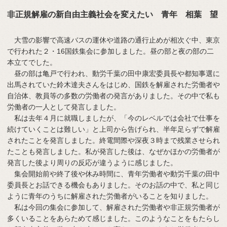
非正規解雇の新自由主義社会を変えたい 青年 相葉 望
大雪の影響で高速バスの運休や道路の通行止めが相次ぐ中、東京
で行われた２・16国鉄集会に参加しました。昼の部と夜の部の二
本立てでした。
昼の部は亀戸で行われ、動労千葉の田中康宏委員長や都知事選に
出馬されていた鈴木達夫さんをはじめ、国鉄を解雇された労働者や
自治体、教員等の多数の労働者の発言がありました。その中で私も
労働者の一人として発言しました。
私は去年４月に就職しましたが、「今のレベルでは会社で仕事を
続けていくことは難しい」と上司から告げられ、半年足らずで解雇
されたことを発言しました。終電間際や深夜３時まで残業させられ
たことも発言しました。私が発言した後は、なぜかほかの労働者が
発言した後より周りの反応が違うように感じました。
集会開始前や終了後や休み時間に、青年労働者や動労千葉の田中
委員長とお話できる機会もありました。そのお話の中で、私と同じ
ように青年のうちに解雇された労働者がいることを知りました。
私は今回の集会に参加して、解雇された労働者や非正規労働者が
多くいることをあらためて感じました。このようなことをもたらし