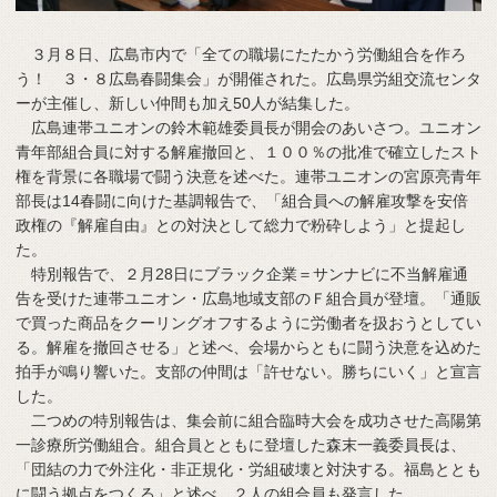
３月８日、広島市内で「全ての職場にたたかう労働組合を作ろ
う！ ３・８広島春闘集会」が開催された。広島県労組交流センタ
ーが主催し、新しい仲間も加え50人が結集した。
広島連帯ユニオンの鈴木範雄委員長が開会のあいさつ。ユニオン
青年部組合員に対する解雇撤回と、１００％の批准で確立したスト
権を背景に各職場で闘う決意を述べた。連帯ユニオンの宮原亮青年
部長は14春闘に向けた基調報告で、「組合員への解雇攻撃を安倍
政権の『解雇自由』との対決として総力で粉砕しよう」と提起し
た。
特別報告で、２月28日にブラック企業＝サンナビに不当解雇通
告を受けた連帯ユニオン・広島地域支部のＦ組合員が登壇。「通販
で買った商品をクーリングオフするように労働者を扱おうとしてい
る。解雇を撤回させる」と述べ、会場からともに闘う決意を込めた
拍手が鳴り響いた。支部の仲間は「許せない。勝ちにいく」と宣言
した。
二つめの特別報告は、集会前に組合臨時大会を成功させた高陽第
一診療所労働組合。組合員とともに登壇した森末一義委員長は、
「団結の力で外注化・非正規化・労組破壊と対決する。福島ととも
に闘う拠点をつくる」と述べ、２人の組合員も発言した。