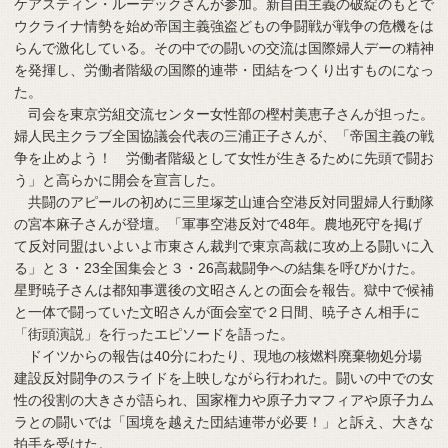
ケアスティン・ルーデックさんが参加。新自由主義の破綻のもとで
ウクライナ情勢を始め帝国主義強盗どもの争闘戦が戦争の危機をは
らんで激化している。その中での闘いの交流は国際婦人デーの精神
を発揮し、労働者階級の国際的連帯・団結をつくり出すものになっ
た。
司会を東京労組交流センター女性部の樫村美恵子さんが担った。
婦人民主クラブ全国協議会代表の三浦正子さんが、「帝国主義の戦
争を止めよう！ 労働者階級として女性が生きるために先頭で闘お
う」と高らかに開会を宣言した。
共闘のアピールの初めに三里塚芝山連合空港反対同盟婦人行動隊
の宮本麻子さんが登壇。「軍事空港反対で48年。農地死守を掲げ
て反対同盟はいよいよ市東さん裁判で東京高裁に攻め上る闘いに入
る」と３・23全国集会と３・26高裁闘争への結集を呼びかけた。
星野暁子さんは都知事選後の文昭さんとの面会を報告。獄中で候補
と一体で闘っていた文昭さんが面会室で２日間、暁子さん相手に
「街頭演説」を行ったエピソードを語った。
ドイツからの報告は40分にわたり、現地の核燃料廃棄物処分場
建設反対闘争のスライドを上映しながら行われた。闘いの中での女
性の役割の大きさが語られ、国家権力や原子力マフィアや原子力ム
ラとの闘いでは「国境を越えた団結連帯が必要！」と訴え、大きな
拍手を受けた。