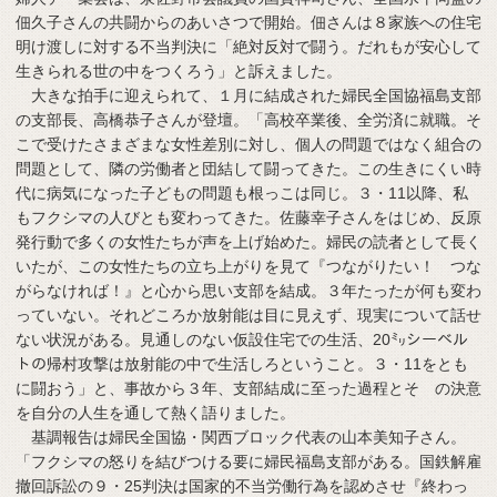
佃久子さんの共闘からのあいさつで開始。佃さんは８家族への住宅
明け渡しに対する不当判決に「絶対反対で闘う。だれもが安心して
生きられる世の中をつくろう」と訴えました。
大きな拍手に迎えられて、１月に結成された婦民全国協福島支部
の支部長、高橋恭子さんが登壇。「高校卒業後、全労済に就職。そ
こで受けたさまざまな女性差別に対し、個人の問題ではなく組合の
問題として、隣の労働者と団結して闘ってきた。この生きにくい時
代に病気になった子どもの問題も根っこは同じ。３・11以降、私
もフクシマの人びとも変わってきた。佐藤幸子さんをはじめ、反原
発行動で多くの女性たちが声を上げ始めた。婦民の読者として長く
いたが、この女性たちの立ち上がりを見て『つながりたい！ つな
がらなければ！』と心から思い支部を結成。３年たったが何も変わ
っていない。それどころか放射能は目に見えず、現実について話せ
ない状況がある。見通しのない仮設住宅での生活、20㍉シーベル
トの帰村攻撃は放射能の中で生活しろということ。３・11をとも
に闘おう」と、事故から３年、支部結成に至った過程とそ の決意
を自分の人生を通して熱く語りました。
基調報告は婦民全国協・関西ブロック代表の山本美知子さん。
「フクシマの怒りを結びつける要に婦民福島支部がある。国鉄解雇
撤回訴訟の９・25判決は国家的不当労働行為を認めさせ『終わっ