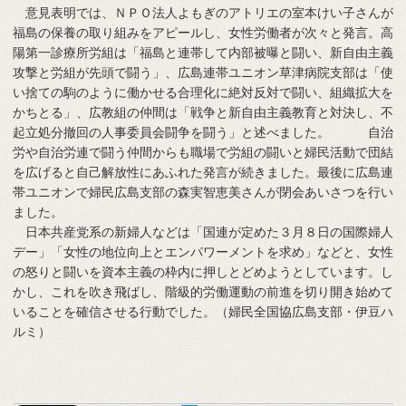
意見表明では、ＮＰＯ法人よもぎのアトリエの室本けい子さんが
福島の保養の取り組みをアピールし、女性労働者が次々と発言。高
陽第一診療所労組は「福島と連帯して内部被曝と闘い、新自由主義
攻撃と労組が先頭で闘う」、広島連帯ユニオン草津病院支部は「使
い捨ての駒のように働かせる合理化に絶対反対で闘い、組織拡大を
かちとる」、広教組の仲間は「戦争と新自由主義教育と対決し、不
起立処分撤回の人事委員会闘争を闘う」と述べました。 自治
労や自治労連で闘う仲間からも職場で労組の闘いと婦民活動で団結
を広げると自己解放性にあふれた発言が続きました。最後に広島連
帯ユニオンで婦民広島支部の森実智恵美さんが閉会あいさつを行い
ました。
日本共産党系の新婦人などは「国連が定めた３月８日の国際婦人
デー」「女性の地位向上とエンパワーメントを求め」などと、女性
の怒りと闘いを資本主義の枠内に押しとどめようとしています。し
かし、これを吹き飛ばし、階級的労働運動の前進を切り開き始めて
いることを確信させる行動でした。（婦民全国協広島支部・伊豆ハ
ルミ）