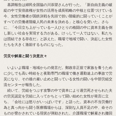
基調報告は婦民全国協の川添望さんが行った。「新自由主義の破
綻の中で安倍政権が女性の活用を成長戦略の中核と位置づけている
今、女性労働者が国鉄決戦を先頭で担い階級的に闘っていくことが
すべての労働者階級人民の未来を決める」と核心を突いた。さら
に、「今日立ち上がっている一人ひとりの格闘の中に資本主義を倒
し新しい社会を実現する力がある。けっして一人ではない。私たち
は団結できる存在だ」と訴えた。職場で地域で闘い、決起した女性
たちを大きく激励するものになった。
労災や解雇と闘う決意次々
いよいよ職場・地域からの発言だ。郵政非正規で家族を養うため
に少しでも高い時給をと夜勤専門の職場で働き通勤途上の事故で労
災になり、その後の雇い止めと闘っている女性の闘いを中部労組交
流センターが報告した。
続いて、労組をつぶす攻撃の中で資本により過労死させられた夫
の労災認定を労組に入ってかちとって闘い始めた女性が発言に立
ち、「会社には怒りがいっぱいです」と語った。資本の不当労働行
為と真っ向から闘う医療職場からは、深刻な人員不足の中、命その
ものが脅かされている現状が弾劾された。介護職場で解雇され撤回