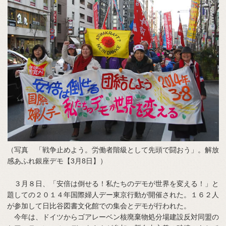
（写真 「戦争止めよう。労働者階級として先頭で闘おう」。解放
感あふれ銀座デモ【3月8日】）
３月８日、「安倍は倒せる！私たちのデモが世界を変える！」と
題しての２０１４年国際婦人デー東京行動が開催された。１６２人
が参加して日比谷図書文化館での集会とデモが行われた。
今年は、ドイツからゴアレーベン核廃棄物処分場建設反対同盟の