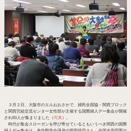
３月２日、大阪市のエルおおさかで、婦民全国協・関西ブロック
と関西労組交流センター女性部が主催する国際婦人デー集会が開催
され80人が集まりました（
写真
）。
時代が集会スローガンを呼び寄せているともいうべき関西の国際
婦人デー集会は、泉佐野市会議員の国賀祥司さん、全国水平同盟の