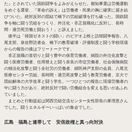
た』とされていた国鉄闘争をよみがえらせた。都知事選は労働運動
をめぐる選挙、『革命の訴え』は労働者・民衆の胸に確実に届き結
びついた。絶対反対の団結で橋下の労組破壊を打ち破った。国鉄闘
争を軸に闘う労組をつくり、外注化・非正規職化に反対し、長時
間・過労死労働と闘おう！」と訴えました。
後半は「韓国ゼネストの闘い」のビデオ上映と訪韓闘争報告。八
尾支部、泉佐野読者会、橋下の教育破壊・評価制度と闘う学校現場
からの報告の後はフリートークです。
非正規職の首切りと闘う豊中の保育労働者、病院の外注化攻撃と
闘う医療労働者、任用替えと闘う奈良の市従労働者、社会保険病院
の独法化攻撃と闘う全社労の労働者、婦民神戸支部の会員、八尾北
医療センター労組、長時間・過労死攻撃と闘う教育労働者、京大で
団結解体の大学改革と闘う学生。一つひとつの報告に現場労働者の
中に闘う力があり、絶対反対で闘い労働組合を変える思いがあふれ
ていました。
まとめと行動提起は関西労組交流センター女性部長の東理恵さん
でした。闘うエネルギーいっぱいの集会でした。
広島 福島と連帯して 安倍政権と真っ向対決