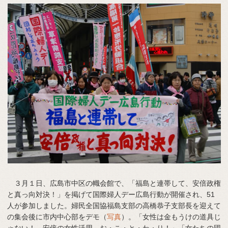
３月１日、広島市中区の幟会館で、「福島と連帯して、安倍政権
と真っ向対決！」を掲げて国際婦人デー広島行動が開催され、51
人が参加しました。婦民全国協福島支部の高橋恭子支部長を迎えて
の集会後に市内中心部をデモ（
写真
）。「女性は金もうけの道具じ