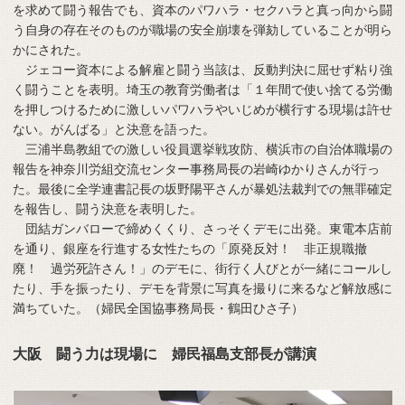
を求めて闘う報告でも、資本のパワハラ・セクハラと真っ向から闘
う自身の存在そのものが職場の安全崩壊を弾劾していることが明ら
かにされた。
ジェコー資本による解雇と闘う当該は、反動判決に屈せず粘り強
く闘うことを表明。埼玉の教育労働者は「１年間で使い捨てる労働
を押しつけるために激しいパワハラやいじめが横行する現場は許せ
ない。がんばる」と決意を語った。
三浦半島教組での激しい役員選挙戦攻防、横浜市の自治体職場の
報告を神奈川労組交流センター事務局長の岩崎ゆかりさんが行っ
た。最後に全学連書記長の坂野陽平さんが暴処法裁判での無罪確定
を報告し、闘う決意を表明した。
団結ガンバローで締めくくり、さっそくデモに出発。東電本店前
を通り、銀座を行進する女性たちの「原発反対！ 非正規職撤
廃！ 過労死許さん！」のデモに、街行く人びとが一緒にコールし
たり、手を振ったり、デモを背景に写真を撮りに来るなど解放感に
満ちていた。（婦民全国協事務局長・鶴田ひさ子）
大阪 闘う力は現場に 婦民福島支部長が講演