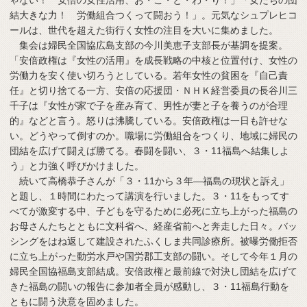
ゃない！ 安倍の女性活用、お・こ・と・わ・り！」「女たちの団
結大きな力！ 労働組合つくって闘おう！」。元気なシュプレヒコ
ールは、世代を超えた街行く女性の注目を大いに集めました。
集会は婦民全国協広島支部の今川美恵子支部長が基調を提案。
「安倍政権は『女性の活用』を成長戦略の中核と位置付け、女性の
労働力を安く使い切ろうとしている。若年女性の貧困を『自己責
任』と切り捨てる一方、安倍の応援団・ＮＨＫ経営委員の長谷川三
千子は『女性が家で子を産み育て、男性が妻と子を養うのが合理
的』などと言う。怒りは沸騰している。安倍政権は一日も許せな
い。どうやって倒すのか。職場に労働組合をつくり、地域に婦民の
団結を広げて闘えば勝てる。春闘を闘い、３・11福島へ結集しよ
う」と力強く呼びかけました。
続いて高橋恭子さんが「３・11から３年―福島の現状と訴え」
と題し、１時間にわたって講演を行いました。３・11をもってす
べてが激変する中、子どもを守るために必死に立ち上がった福島の
お母さんたちとともに文科省へ、経産省前へと奔走した日々。バッ
シングをはね返して建設されたふくしま共同診療所。被曝労働拒否
に立ち上がった動労水戸や国労郡工支部の闘い。そして今年１月の
婦民全国協福島支部結成。安倍政権と最前線で対決し団結を広げて
きた福島の闘いの報告に参加者全員が感動し、３・11福島行動を
ともに闘う決意を固めました。