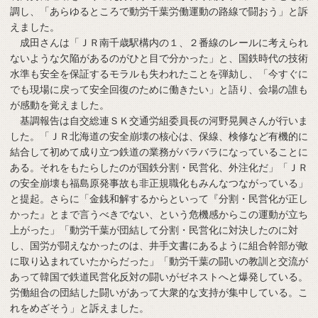
調し、「あらゆるところで動労千葉労働運動の路線で闘おう」と訴
えました。
成田さんは「ＪＲ南千歳駅構内の１、２番線のレールに考えられ
ないような欠陥があるのがひと目で分かった」と、国鉄時代の技術
水準も安全を保証するモラルも失われたことを弾劾し、「今すぐに
でも現場に戻って安全回復のために働きたい」と語り、会場の誰も
が感動を覚えました。
基調報告は自交総連ＳＫ交通労組委員長の河野晃興さんが行いま
した。「ＪＲ北海道の安全崩壊の核心は、保線、検修など有機的に
結合して初めて成り立つ鉄道の業務がバラバラになっていることに
ある。それをもたらしたのが国鉄分割・民営化、外注化だ」「ＪＲ
の安全崩壊も福島原発事故も非正規職化もみんなつながっている」
と提起。さらに「金銭和解するからといって『分割・民営化が正し
かった』とまで言うべきでない、という危機感からこの運動が立ち
上がった」「動労千葉が団結して分割・民営化に対決したのに対
し、国労が闘えなかったのは、井手文書にあるように組合幹部が敵
に取り込まれていたからだった」「動労千葉の闘いの教訓と交流が
あって韓国で鉄道民営化反対の闘いがゼネストへと爆発している。
労働組合の団結した闘いがあって大衆的な支持が集中している。こ
れをめざそう」と訴えました。