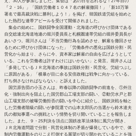
え、30人が参加しました。集会は「あの日を忘れるな！27年目の
『２・16』」「国鉄労働者１０４７名の解雇撤回！」「新10万筆
署名で最高裁決戦に勝利しよう！」を掲げ、韓国鉄道労組を始めと
した熱烈な連帯アピールを受けて開催されました。
集会の始めに、国鉄闘争全国運動・北海道の呼びかけ団体である
自交総連北海道地連の堀川委員長と札幌圏連帯労組の堀井委員長が
あいさつ。堀川さんは「不当労働行為を認めさせ、解雇を撤回させ
るために呼びかけ団体になった」「労働条件の悪化は国鉄分割・民
営化から始まり、さらに今、資本家は解雇の自由を広げようとして
いる。これを労働者は許すわけにはいかない」と発言。堀井さんは
「多発しているＪＲ北海道の事故は国鉄分割・民営化、労組つぶし
に原因がある」「横暴が目に余る安倍政権は戦争に向かっている。
打ち倒さなければならない」と訴えました。
国労原告団の小玉さんは、昨春以降の国鉄闘争の前進を、①外注
化・強制出向を阻止した国労郡山工場支部の闘い、②動労水戸と郡
山工場支部の被曝労働拒否の闘いを中心に紹介し、国鉄決戦を軸と
した労働者階級の闘いが参院選での山本太郎氏の当選から鈴木達夫
氏の都知事選への挑戦という情勢を切り開いていることを報告しま
した。また、９・25判決を頂点に国鉄改革法体制に風穴が開き、
ＪＲ北海道問題で分割・民営化体制の矛盾が爆発している中で、体
制内労働運動をのりこえ打倒する展望が切り開かれていることを強