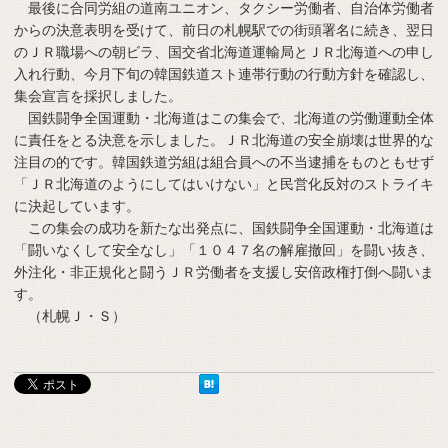
最後に合同労組の道南ユニオン、タクシー労働者、自治体労働者
からの決意表明を受けて、前日の札幌駅での街頭署名に続き、翌日
のＪＲ職場への朝ビラ、国交省北海道運輸局とＪＲ北海道への申し
入れ行動、今月下旬の韓国鉄道スト連帯行動の行動方針を確認し、
集会宣言を採択しました。
国鉄闘争全国運動・北海道はこの集会で、北海道の労働運動全体
に責任をとる決意を示しました。ＪＲ北海道の安全崩壊は世界的な
注目の的です。韓国鉄道労組は組合員への不当逮捕をものともせず
「ＪＲ北海道のようにしてはいけない」と民営化反対のストライキ
に決起しています。
この集会の成功を新たな出発点に、国鉄闘争全国運動・北海道は
「闘いなくして安全なし」「１０４７名の解雇撤回」を闘い抜き、
外注化・非正規化と闘うＪＲ労働者を支援し安倍政権打倒へ闘いま
す。
（札幌Ｊ・Ｓ）