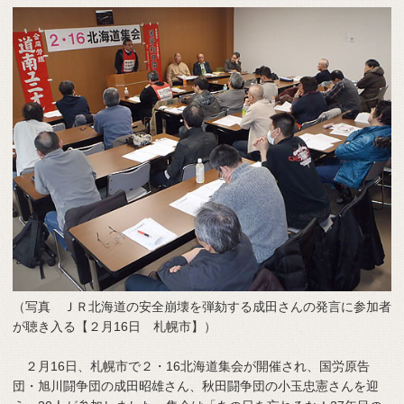
（写真 ＪＲ北海道の安全崩壊を弾劾する成田さんの発言に参加者
が聴き入る【２月16日 札幌市】）
２月16日、札幌市で２・16北海道集会が開催され、国労原告
団・旭川闘争団の成田昭雄さん、秋田闘争団の小玉忠憲さんを迎