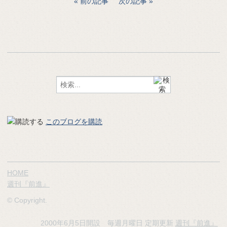
前の記事
次の記事
このブログを購読
HOME
週刊『前進』
© Copyright.
2000年6月5日開設 毎週月曜日 定期更新
週刊『前進』