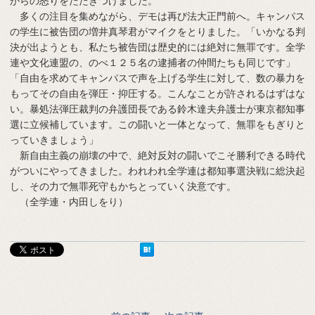
からの怒りをたたきつけました。
多くの注目を集めながら、デモは再び法大正門前へ。キャンパス
の学生に被告団の増井真琴君がマイクをとりました。「いかなる判
決が出ようとも、私たち被告団は歴史的には絶対に無罪です。全学
連や文化連盟の、のべ１２５名の逮捕者の仲間たちも同じです」
「自由を求めてキャンパスで声を上げる学生に対して、数の暴力を
もってその自由を弾圧・抑圧する。こんなことが許されるはずはな
い。暴処法弾圧裁判の弁護団長である鈴木達夫弁護士が東京都知事
選に立候補しています。この闘いと一体となって、無罪をもぎりと
っていきましょう」
新自由主義の崩壊の中で、絶対反対の闘いでこそ勝利できる時代
がついにやってきました。われわれ全学連は都知事選決戦に総決起
し、その力で無罪死守もかちとっていく決意です。
（全学連・内田しをり）