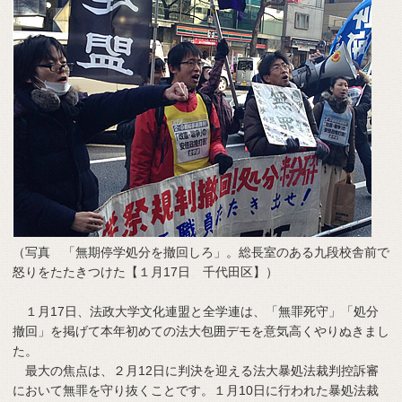
（写真 「無期停学処分を撤回しろ」。総長室のある九段校舎前で
怒りをたたきつけた【１月17日 千代田区】）
１月17日、法政大学文化連盟と全学連は、「無罪死守」「処分
撤回」を掲げて本年初めての法大包囲デモを意気高くやりぬきまし
た。
最大の焦点は、２月12日に判決を迎える法大暴処法裁判控訴審
において無罪を守り抜くことです。１月10日に行われた暴処法裁