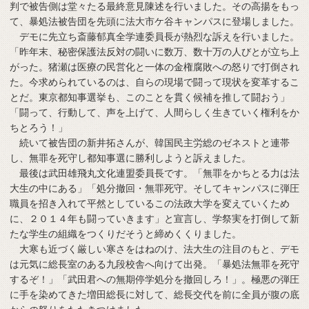
判で被告側は堂々たる最終意見陳述を行いました。その高揚をもっ
て、暴処法被告団を先頭に法大市ケ谷キャンパスに登場しました。
デモに先立ち斎藤郁真全学連委員長が熱烈な訴えを行いました。
「昨年末、秘密保護法反対の闘いに数万、数十万の人びとが立ち上
がった。猪瀬は医療の民営化と一体の金権腐敗への怒りで打倒され
た。今求められているのは、自らの現場で闘って現状を変革するこ
とだ。東京都知事選挙も、このことを貫く候補を推して闘おう」
「闘って、行動して、声を上げて、人間らしく生きていく権利をか
ちとろう！」
続いて被告団の新井拓さんが、韓国民主労総のゼネストと連帯
し、無罪を死守し都知事選に勝利しようと訴えました。
最後は武田雄飛丸文化連盟委員長です。「無罪をかちとる力は法
大生の中にある」「処分撤回・無罪死守。そしてキャンパスに弾圧
職員を招き入れて平然としているこの法政大学を変えていくため
に、２０１４年も闘っていきます」と宣言し、学祭実を打倒して新
たな学生の組織をつくりだそうと締めくくりました。
大寒も近づく厳しい寒さをはねのけ、法大生の注目のもと、デモ
は元気に総長室のある九段校舎へ向けて出発。「暴処法無罪を死守
するぞ！」「武田君への無期停学処分を撤回しろ！」。極悪の弾圧
に手を染めてきた増田総長に対して、総長交代を前に全員が腹の底